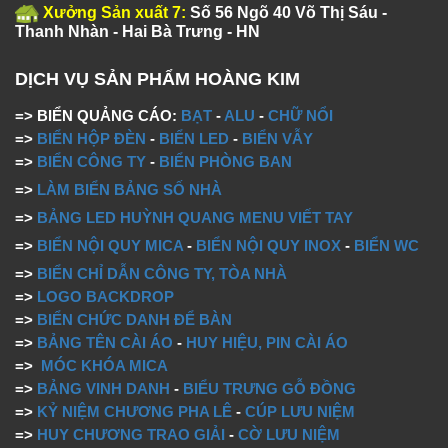
Xưởng Sản xuất 7:
Số 56 Ngõ 40 Võ Thị Sáu -
Thanh Nhàn - Hai Bà Trưng - HN
DỊCH VỤ SẢN PHẨM HOÀNG KIM
=> BIỂN QUẢNG CÁO:
BẠT
-
ALU
-
CHỮ NỔI
=>
BIỂN HỘP ĐÈN
-
BIỂN LED
-
BIỂN VẪY
=>
BIỂN CÔNG TY
-
BIỂN PHÒNG BAN
=>
LÀM BIỂN BẢNG SỐ NHÀ
=>
BẢNG LED HUỲNH QUANG MENU VIẾT TAY
=>
BIỂN NỘI QUY MICA
-
BIỂN NỘI QUY INOX
-
BIỂN WC
=>
BIỂN CHỈ DẪN CÔNG TY, TÒA NHÀ
=>
LOGO BACKDROP
=>
BIỂN CHỨC DANH ĐỂ BÀN
=>
BẢNG TÊN CÀI ÁO
-
HUY HIỆU, PIN CÀI ÁO
=>
MÓC KHÓA MICA
=>
BẢNG VINH DANH
-
BIỂU TRƯNG GỖ ĐỒNG
=>
KỶ NIỆM CHƯƠNG PHA LÊ
-
CÚP LƯU NIỆM
=>
HUY CHƯƠNG TRAO GIẢI
-
CỜ LƯU NIỆM