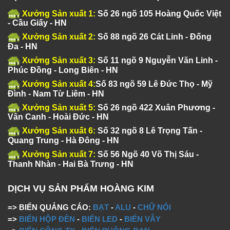
Xưởng Sản xuất 1:
Số 26 ngõ 105 Hoàng Quốc Việt
- Cầu Giấy - HN
Xưởng Sản xuất 2:
Số 88 ngõ 26 Cát Linh - Đống
Đa - HN
Xưởng Sản xuất 3:
Số 11 ngõ 9 Nguyễn Văn Linh -
Phúc Đồng - Long Biên - HN
Xưởng Sản xuất 4:
Số 83 ngõ 59 Lê Đức Thọ - Mỹ
Đình - Nam Từ Liêm - HN
Xưởng Sản xuất 5:
Số 26 ngõ 422 Xuân Phương -
Vân Canh - Hoài Đức - HN
Xưởng Sản xuất 6:
Số 32 ngõ 8 Lê Trọng Tấn -
Quang Trung - Hà Đông - HN
Xưởng Sản xuất 7:
Số 56 Ngõ 40 Võ Thị Sáu -
Thanh Nhàn - Hai Bà Trưng - HN
DỊCH VỤ SẢN PHẨM HOÀNG KIM
=> BIỂN QUẢNG CÁO:
BẠT
-
ALU
-
CHỮ NỔI
=>
BIỂN HỘP ĐÈN
-
BIỂN LED
-
BIỂN VẪY