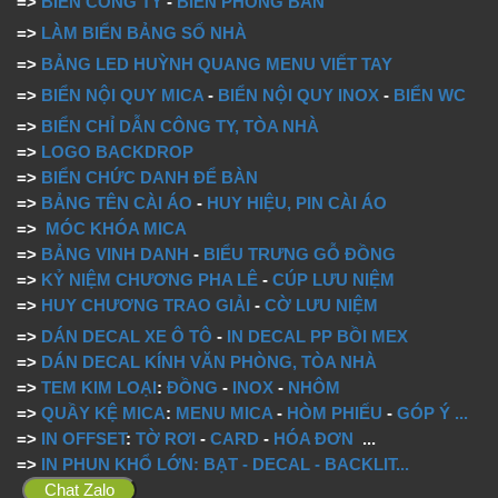
=>
BIỂN CÔNG TY
-
BIỂN PHÒNG BAN
=>
LÀM BIỂN BẢNG SỐ NHÀ
=>
BẢNG LED HUỲNH QUANG MENU VIẾT TAY
=>
BIỂN NỘI QUY MICA
-
BIỂN NỘI QUY INOX
-
BIỂN WC
=>
BIỂN CHỈ DẪN CÔNG TY, TÒA NHÀ
=>
LOGO BACKDROP
=>
BIỂN CHỨC DANH ĐỂ BÀN
=>
BẢNG TÊN CÀI ÁO
-
HUY HIỆU, PIN CÀI ÁO
=>
MÓC KHÓA MICA
=>
BẢNG VINH DANH
-
BIỂU TRƯNG GỖ ĐỒNG
=>
KỶ NIỆM CHƯƠNG PHA LÊ
-
CÚP LƯU NIỆM
=>
HUY CHƯƠNG TRAO GIẢI
-
CỜ LƯU NIỆM
=>
DÁN DECAL XE Ô TÔ
-
IN DECAL PP BỒI MEX
=>
DÁN DECAL KÍNH VĂN PHÒNG, TÒA NHÀ
=>
TEM KIM LOẠI
:
ĐỒNG
-
INOX
-
NHÔM
=>
QUẦY KỆ MICA
:
MENU MICA
-
HÒM PHIẾU
-
GÓP Ý
...
=>
IN OFFSET
:
TỜ RƠI
-
CARD
-
HÓA ĐƠN
...
=>
IN PHUN KHỔ LỚN: BẠT - DECAL - BACKLIT...
Chat Zalo