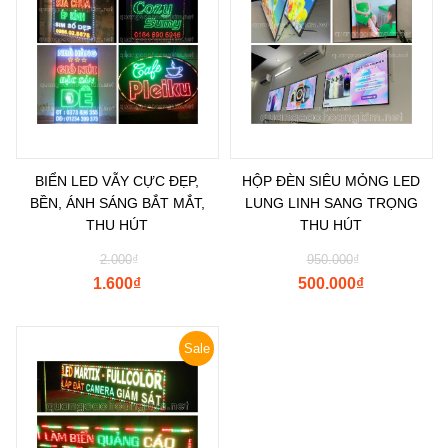
BIỂN LED VẪY CỰC ĐẸP,
HỘP ĐÈN SIÊU MỎNG LED
BỀN, ÁNH SÁNG BẮT MẮT,
LUNG LINH SANG TRỌNG
THU HÚT
THU HÚT
2.000
₫
950.000
₫
1.600
₫
500.000
₫
Sale