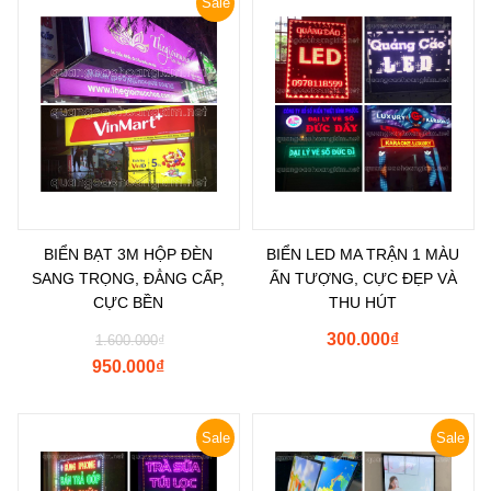
Sale
BIỂN BẠT 3M HỘP ĐÈN
BIỂN LED MA TRẬN 1 MÀU
SANG TRỌNG, ĐẲNG CẤP,
ẤN TƯỢNG, CỰC ĐẸP VÀ
CỰC BỀN
THU HÚT
300.000
₫
1.600.000
₫
950.000
₫
Sale
Sale