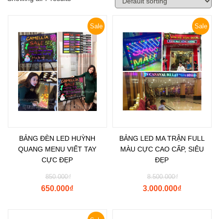
Sale
Sale
BẢNG ĐÈN LED HUỲNH
BẢNG LED MA TRẬN FULL
QUANG MENU VIẾT TAY
MÀU CỰC CAO CẤP, SIÊU
CỰC ĐẸP
ĐẸP
850.000
₫
8.500.000
₫
650.000
₫
3.000.000
₫