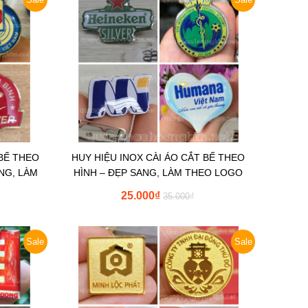
 BẾ THEO
HUY HIỆU INOX CÀI ÁO CẮT BẾ THEO
NG, LÀM
HÌNH – ĐẸP SANG, LÀM THEO LOGO
25.000
₫
35.000
₫
Sale
Sale