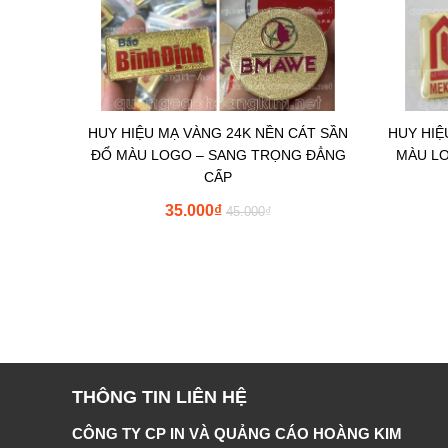
HUY HIỆU MẠ VÀNG 24K NỀN CÁT SẦN
HUY HIỆ
ĐỔ MÀU LOGO – SANG TRỌNG ĐẲNG
MÀU LO
CẤP
35.000
₫
45.000
₫
THÔNG TIN LIÊN HỆ
CÔNG TY CP IN VÀ QUẢNG CÁO HOÀNG KIM