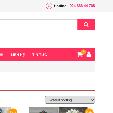
024 666 44 768
Hotline :
0
NH
LIÊN HỆ
TIN TỨC
Sale
Sale