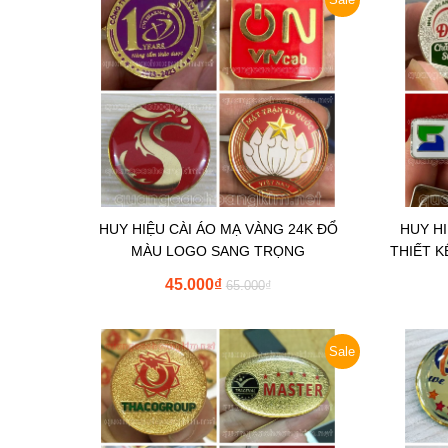
HUY HIỆU CÀI ÁO MẠ VÀNG 24K ĐỔ
HUY H
MÀU LOGO SANG TRỌNG
THIẾT 
45.000
₫
65.000
₫
Sale