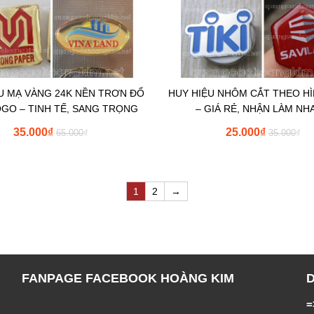
U MẠ VÀNG 24K NỀN TRƠN ĐỔ
HUY HIỆU NHÔM CẮT THEO H
GO – TINH TẾ, SANG TRỌNG
– GIÁ RẺ, NHẬN LÀM NH
35.000
₫
25.000
₫
65.000
₫
35.000
₫
1
2
→
FANPAGE FACEBOOK HOÀNG KIM
=