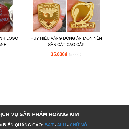
ÌNH LOGO
HUY HIỆU VÀNG ĐỒNG ĂN MÒN NỀN
ANH
SẦN CÁT CAO CẤP
35.000
₫
45.000
₫
DỊCH VỤ SẢN PHẨM HOÀNG KIM
> BIỂN QUẢNG CÁO:
BẠT
-
ALU
-
CHỮ NỔI