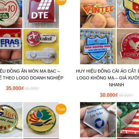
IỆU ĐỒNG ĂN MÒN MẠ BẠC –
HUY HIỆU ĐỒNG CÀI ÁO CẮT
KẾ THEO LOGO DOANH NGHIỆP
LOGO KHÔNG MẠ – GIÁ XƯỞ
NHANH
35.000
₫
65.000
₫
30.000
₫
45.000
₫
Sale