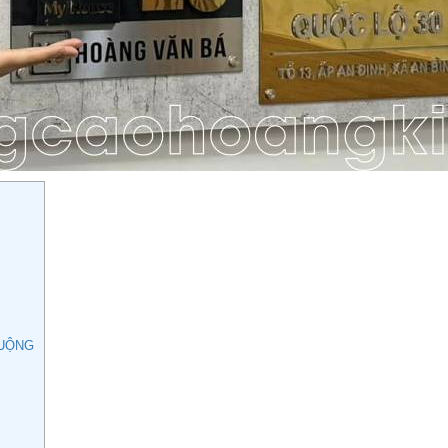
HUỘNG