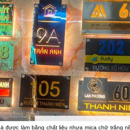
hà được làm bằng chất liệu nhựa mica chữ trắng nề