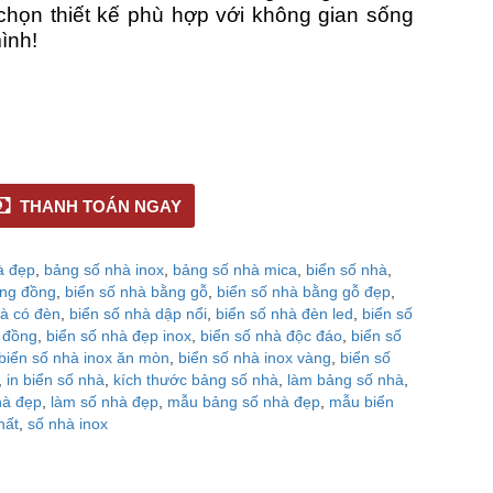
chọn thiết kế phù hợp với không gian sống
ình!
THANH TOÁN NGAY
à đẹp
,
bảng số nhà inox
,
bảng số nhà mica
,
biển số nhà
,
ằng đồng
,
biển số nhà bằng gỗ
,
biển số nhà bằng gỗ đẹp
,
hà có đèn
,
biển số nhà dập nổi
,
biển số nhà đèn led
,
biển số
 đồng
,
biển số nhà đẹp inox
,
biển số nhà độc đáo
,
biển số
biển số nhà inox ăn mòn
,
biển số nhà inox vàng
,
biển số
,
in biển số nhà
,
kích thước bảng số nhà
,
làm bảng số nhà
,
hà đẹp
,
làm số nhà đẹp
,
mẫu bảng số nhà đẹp
,
mẫu biển
hất
,
số nhà inox