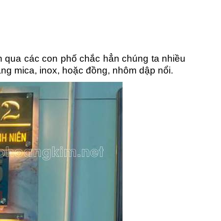
anh qua các con phố chắc hẳn chúng ta nhiều
ằng mica, inox, hoặc đồng, nhôm dập nổi.