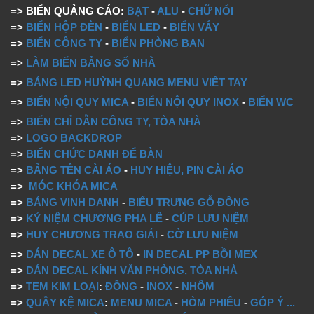
=> BIỂN QUẢNG CÁO:
BẠT
-
ALU
-
CHỮ NỔI
=>
BIỂN HỘP ĐÈN
-
BIỂN LED
-
BIỂN VẪY
=>
BIỂN CÔNG TY
-
BIỂN PHÒNG BAN
=>
LÀM BIỂN BẢNG SỐ NHÀ
=>
BẢNG LED HUỲNH QUANG MENU VIẾT TAY
=>
BIỂN NỘI QUY MICA
-
BIỂN NỘI QUY INOX
-
BIỂN WC
=>
BIỂN CHỈ DẪN CÔNG TY, TÒA NHÀ
=>
LOGO BACKDROP
=>
BIỂN CHỨC DANH ĐỂ BÀN
=>
BẢNG TÊN CÀI ÁO
-
HUY HIỆU, PIN CÀI ÁO
=>
MÓC KHÓA MICA
=>
BẢNG VINH DANH
-
BIỂU TRƯNG GỖ ĐỒNG
=>
KỶ NIỆM CHƯƠNG PHA LÊ
-
CÚP LƯU NIỆM
=>
HUY CHƯƠNG TRAO GIẢI
-
CỜ LƯU NIỆM
=>
DÁN DECAL XE Ô TÔ
-
IN DECAL PP BỒI MEX
=>
DÁN DECAL KÍNH VĂN PHÒNG, TÒA NHÀ
=>
TEM KIM LOẠI
:
ĐỒNG
-
INOX
-
NHÔM
=>
QUẦY KỆ MICA
:
MENU MICA
-
HÒM PHIẾU
-
GÓP Ý
...