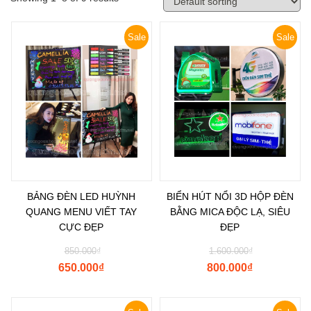
Sale
Sale
BẢNG ĐÈN LED HUỲNH
BIỂN HÚT NỔI 3D HỘP ĐÈN
QUANG MENU VIẾT TAY
BẰNG MICA ĐỘC LẠ, SIÊU
CỰC ĐẸP
ĐẸP
850.000
₫
1.600.000
₫
650.000
₫
800.000
₫