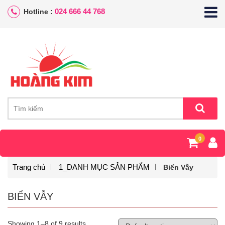
024 666 44 768
Hotline :
0
Trang chủ
1_DANH MỤC SẢN PHẨM
Biển Vẫy
BIỂN VẪY
Showing 1–8 of 9 results