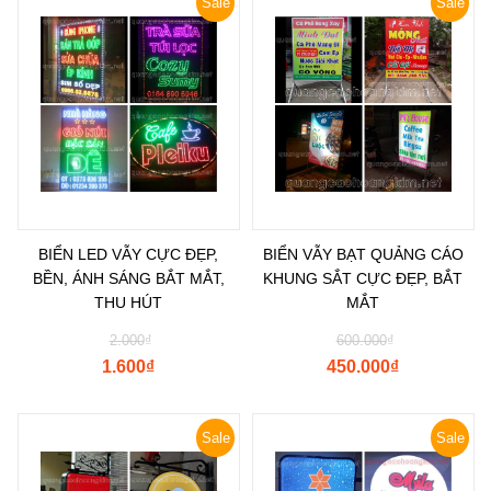
Sale
Sale
BIỂN LED VẪY CỰC ĐẸP,
BIỂN VẪY BẠT QUẢNG CÁO
BỀN, ÁNH SÁNG BẮT MẮT,
KHUNG SẮT CỰC ĐẸP, BẮT
THU HÚT
MẮT
2.000
₫
600.000
₫
1.600
₫
450.000
₫
Sale
Sale