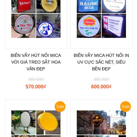
BIỂN VẪY HÚT NỔI MICA
BIỂN VẪY MICA HÚT NỔI IN
VỚI GIÁ TREO SẮT HOA
UV CỰC SẮC NÉT, SIÊU
VĂN ĐẸP
BỀN ĐẸP
950.000
₫
950.000
₫
570.000
₫
600.000
₫
Sale
Sale