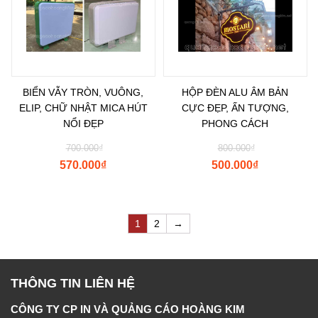
BIỂN VẪY TRÒN, VUÔNG,
HỘP ĐÈN ALU ÂM BẢN
ELIP, CHỮ NHẬT MICA HÚT
CỰC ĐẸP, ẤN TƯỢNG,
NỔI ĐẸP
PHONG CÁCH
700.000
₫
800.000
₫
570.000
₫
500.000
₫
1
2
→
THÔNG TIN LIÊN HỆ
CÔNG TY CP IN VÀ QUẢNG CÁO HOÀNG KIM