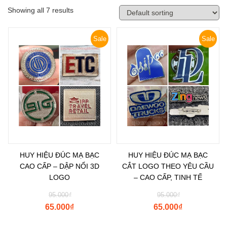
Showing all 7 results
Sale
Sale
HUY HIỆU ĐÚC MẠ BẠC
HUY HIỆU ĐÚC MẠ BẠC
CAO CẤP – DẬP NỔI 3D
CẮT LOGO THEO YÊU CẦU
LOGO
– CAO CẤP, TINH TẾ
95.000
₫
95.000
₫
65.000
₫
65.000
₫