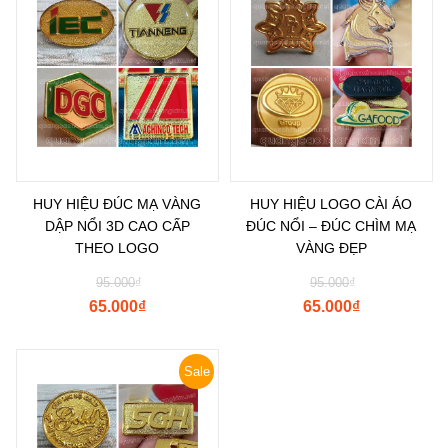
HUY HIỆU ĐÚC MẠ VÀNG
HUY HIỆU LOGO CÀI ÁO
DẬP NỔI 3D CAO CẤP
ĐÚC NỔI – ĐÚC CHÌM MẠ
THEO LOGO
VÀNG ĐẸP
95.000
₫
95.000
₫
65.000
₫
65.000
₫
Sale