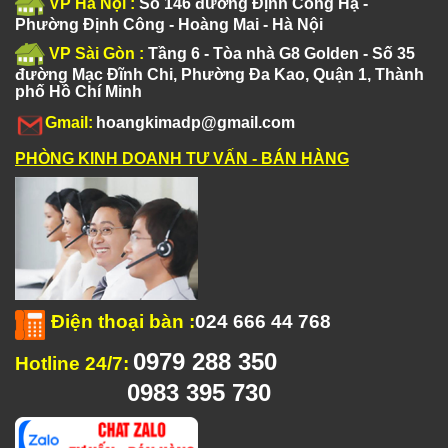
VP Hà Nội :
Số 146 đường Định Công Hạ -
Phường Định Công - Hoàng Mai - Hà Nội
VP Sài Gòn :
Tầng 6 - Tòa nhà G8 Golden - Số 35
đường Mạc Đĩnh Chi, Phường Đa Kao, Quận 1, Thành
phố Hồ Chí Minh
Gmail:
hoangkimadp@gmail.com
PHÒNG KINH DOANH TƯ VẤN - BÁN HÀNG
Điện thoại bàn
:
024 666 44 768
0979 288 350
Hotline 24/7:
0983 395 730