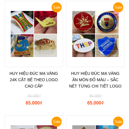
Sale
Sale
HUY HIỆU ĐÚC MẠ VÀNG
HUY HIỆU ĐÚC MẠ VÀNG
24K CẮT BẾ THEO LOGO
ĂN MÒN ĐỔ MÀU – SẮC
CAO CẤP
NÉT TỪNG CHI TIẾT LOGO
95.000
₫
95.000
₫
65.000
₫
65.000
₫
Sale
Sale