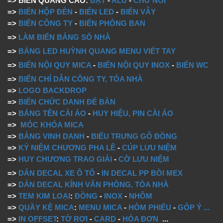
=> BIỂN QUẢNG CÁO:
BẠT
-
ALU
-
CHỮ NỔI
=>
BIỂN HỘP ĐÈN
-
BIỂN LED
-
BIỂN VẪY
=>
BIỂN CÔNG TY
-
BIỂN PHÒNG BAN
=>
LÀM BIỂN BẢNG SỐ NHÀ
=>
BẢNG LED HUỲNH QUANG MENU VIẾT TAY
=>
BIỂN NỘI QUY MICA
-
BIỂN NỘI QUY INOX
-
BIỂN WC
=>
BIỂN CHỈ DẪN CÔNG TY, TÒA NHÀ
=>
LOGO BACKDROP
=>
BIỂN CHỨC DANH ĐỂ BÀN
=>
BẢNG TÊN CÀI ÁO
-
HUY HIỆU, PIN CÀI ÁO
=>
MÓC KHÓA MICA
=>
BẢNG VINH DANH
-
BIỂU TRƯNG GỖ ĐỒNG
=>
KỶ NIỆM CHƯƠNG PHA LÊ
-
CÚP LƯU NIỆM
=>
HUY CHƯƠNG TRAO GIẢI
-
CỜ LƯU NIỆM
=>
DÁN DECAL XE Ô TÔ
-
IN DECAL PP BỒI MEX
=>
DÁN DECAL KÍNH VĂN PHÒNG, TÒA NHÀ
=>
TEM KIM LOẠI
:
ĐỒNG
-
INOX
-
NHÔM
=>
QUẦY KỆ MICA
:
MENU MICA
-
HÒM PHIẾU
-
GÓP Ý
...
=>
IN OFFSET
:
TỜ RƠI
-
CARD
-
HÓA ĐƠN
...