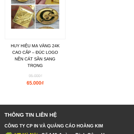
HUY HIỆU MẠ VÀNG 24K
CAO CẤP – ĐÚC LOGO
NỀN CÁT SẦN SANG
TRỌNG
95.000
₫
65.000
₫
THÔNG TIN LIÊN HỆ
CÔNG TY CP IN VÀ QUẢNG CÁO HOÀNG KIM