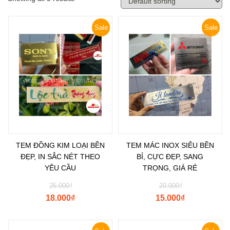
Sale
Sale
TEM ĐỒNG KIM LOẠI BỀN
TEM MÁC INOX SIÊU BỀN
ĐẸP, IN SẮC NÉT THEO
BỈ, CỰC ĐẸP, SANG
YÊU CẦU
TRỌNG, GIÁ RẺ
25.000
₫
20.000
₫
18.000
₫
15.000
₫