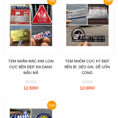
Sale
Sale
TEM NHÃN MÁC KIM LOẠI
TEM NHÔM CỰC KỲ ĐẸP,
CỰC BỀN ĐẸP, ĐA DẠNG
BỀN BỈ, DẺO DAI, DỄ UỐN
MẪU MÃ
CONG
20.000
₫
18.000
₫
12.000
₫
12.000
₫
Sale