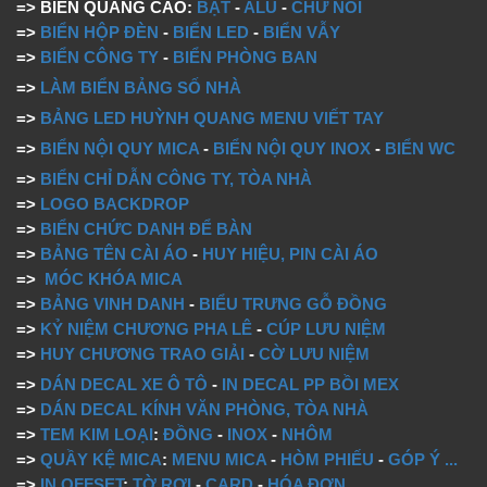
=> BIỂN QUẢNG CÁO:
BẠT
-
ALU
-
CHỮ NỔI
=>
BIỂN HỘP ĐÈN
-
BIỂN LED
-
BIỂN VẪY
=>
BIỂN CÔNG TY
-
BIỂN PHÒNG BAN
=>
LÀM BIỂN BẢNG SỐ NHÀ
=>
BẢNG LED HUỲNH QUANG MENU VIẾT TAY
=>
BIỂN NỘI QUY MICA
-
BIỂN NỘI QUY INOX
-
BIỂN WC
=>
BIỂN CHỈ DẪN CÔNG TY, TÒA NHÀ
=>
LOGO BACKDROP
=>
BIỂN CHỨC DANH ĐỂ BÀN
=>
BẢNG TÊN CÀI ÁO
-
HUY HIỆU, PIN CÀI ÁO
=>
MÓC KHÓA MICA
=>
BẢNG VINH DANH
-
BIỂU TRƯNG GỖ ĐỒNG
=>
KỶ NIỆM CHƯƠNG PHA LÊ
-
CÚP LƯU NIỆM
=>
HUY CHƯƠNG TRAO GIẢI
-
CỜ LƯU NIỆM
=>
DÁN DECAL XE Ô TÔ
-
IN DECAL PP BỒI MEX
=>
DÁN DECAL KÍNH VĂN PHÒNG, TÒA NHÀ
=>
TEM KIM LOẠI
:
ĐỒNG
-
INOX
-
NHÔM
=>
QUẦY KỆ MICA
:
MENU MICA
-
HÒM PHIẾU
-
GÓP Ý
...
=>
IN OFFSET
:
TỜ RƠI
-
CARD
-
HÓA ĐƠN
...