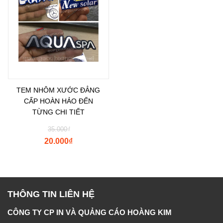
TEM NHÔM XƯỚC ĐẲNG
CẤP HOÀN HẢO ĐẾN
TỪNG CHI TIẾT
35.000
₫
20.000
₫
THÔNG TIN LIÊN HỆ
CÔNG TY CP IN VÀ QUẢNG CÁO HOÀNG KIM