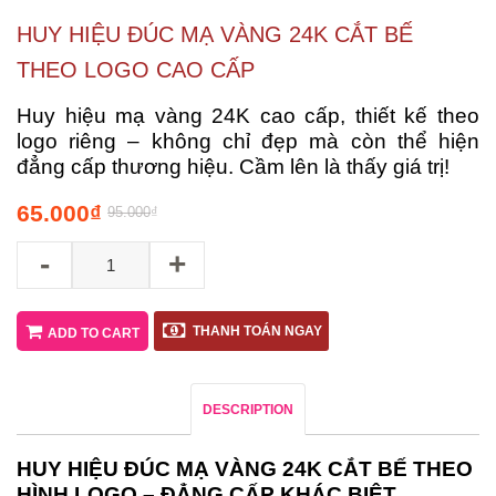
HUY HIỆU ĐÚC MẠ VÀNG 24K CẮT BẾ
THEO LOGO CAO CẤP
Huy hiệu mạ vàng 24K cao cấp, thiết kế theo
logo riêng – không chỉ đẹp mà còn thể hiện
đẳng cấp thương hiệu. Cầm lên là thấy giá trị!
65.000
₫
95.000
₫
-
+
THANH TOÁN NGAY
ADD TO CART
DESCRIPTION
HUY HIỆU ĐÚC MẠ VÀNG 24K CẮT BẾ THEO
HÌNH LOGO – ĐẲNG CẤP KHÁC BIỆT