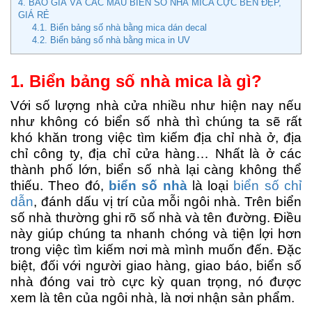
4. BÁO GIÁ VÀ CÁC MẪU BIỂN SỐ NHÀ MICA CỰC BỀN ĐẸP,
GIÁ RẺ
4.1. Biển bảng số nhà bằng mica dán decal
4.2. Biển bảng số nhà bằng mica in UV
1. Biển bảng số nhà mica là gì?
Với số lượng nhà cửa nhiều như hiện nay nếu
như không có biển số nhà thì chúng ta sẽ rất
khó khăn trong việc tìm kiếm địa chỉ nhà ở, địa
chỉ công ty, địa chỉ cửa hàng… Nhất là ở các
thành phố lớn, biển số nhà lại càng không thể
thiếu. Theo đó,
biển số nhà
là loại
biển số chỉ
dẫn
, đánh dấu vị trí của mỗi ngôi nhà. Trên biển
số nhà thường ghi rõ số nhà và tên đường. Điều
này giúp chúng ta nhanh chóng và tiện lợi hơn
trong việc tìm kiếm nơi mà mình muốn đến. Đặc
biệt, đối với người giao hàng, giao báo, biển số
nhà đóng vai trò cực kỳ quan trọng, nó được
xem là tên của ngôi nhà, là nơi nhận sản phẩm.