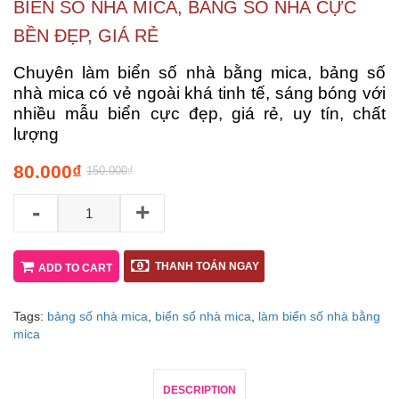
BIỂN SỐ NHÀ MICA, BẢNG SỐ NHÀ CỰC
BỀN ĐẸP, GIÁ RẺ
Chuyên làm biển số nhà bằng mica, bảng số
nhà mica có vẻ ngoài khá tinh tế, sáng bóng với
nhiều mẫu biển cực đẹp, giá rẻ, uy tín, chất
lượng
80.000
₫
150.000
₫
-
+
THANH TOÁN NGAY
ADD TO CART
Tags:
bảng số nhà mica
,
biển số nhà mica
,
làm biển số nhà bằng
mica
DESCRIPTION