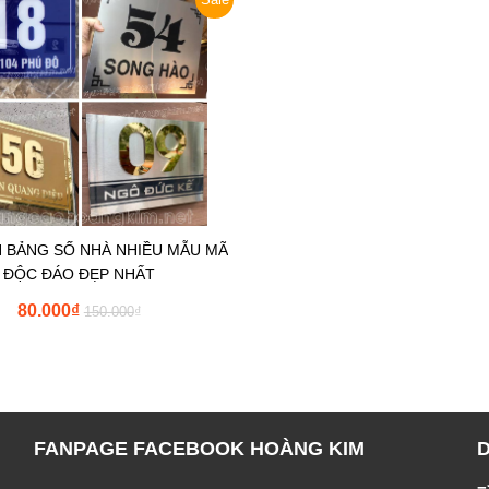
N BẢNG SỐ NHÀ NHIỀU MẪU MÃ
ĐỘC ĐÁO ĐẸP NHẤT
80.000
₫
150.000
₫
FANPAGE FACEBOOK HOÀNG KIM
=