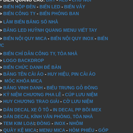
=>
BIỂN HỘP ĐÈN
-
BIỂN LED
-
BIỂN VẪY
=>
BIỂN CÔNG TY
-
BIỂN PHÒNG BAN
=>
LÀM BIỂN BẢNG SỐ NHÀ
=>
BẢNG LED HUỲNH QUANG MENU VIẾT TAY
=>
BIỂN NỘI QUY MICA
-
BIỂN NỘI QUY INOX
-
BIỂN
WC
=>
BIỂN CHỈ DẪN CÔNG TY, TÒA NHÀ
=>
LOGO BACKDROP
>
BIỂN CHỨC DANH ĐỂ BÀN
=>
BẢNG TÊN CÀI ÁO
-
HUY HIỆU, PIN CÀI ÁO
=>
MÓC KHÓA MICA
=>
BẢNG VINH DANH
-
BIỂU TRƯNG GỖ ĐỒNG
=>
KỶ NIỆM CHƯƠNG PHA LÊ
-
CÚP LƯU NIỆM
=>
HUY CHƯƠNG TRAO GIẢI
-
CỜ LƯU NIỆM
=>
DÁN DECAL XE Ô TÔ
-
IN DECAL PP BỒI MEX
=>
DÁN DECAL KÍNH VĂN PHÒNG, TÒA NHÀ
=>
TEM KIM LOẠI
:
ĐỒNG
-
INOX
-
NHÔM
=>
QUẦY KỆ MICA
:
MENU MICA
-
HÒM PHIẾU
-
GÓP