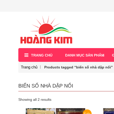
TRANG CHỦ
DANH MỤC SẢN PHẨM
G
Trang chủ
Products tagged “biển số nhà dập nổi”
BIỂN SỐ NHÀ DẬP NỔI
Showing all 2 results
Sale