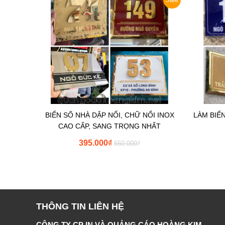
BIỂN SỐ NHÀ DẬP NỔI, CHỮ NỔI INOX
LÀM BIỂ
CAO CẤP, SANG TRỌNG NHẤT
395.000
₫
650.000
₫
THÔNG TIN LIÊN HỆ
CÔNG TY CP IN VÀ QUẢNG CÁO HOÀNG KIM