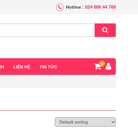
024 666 44 768
Hotline :
0
NH
LIÊN HỆ
TIN TỨC