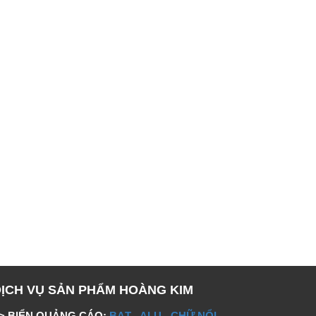
DỊCH VỤ SẢN PHẨM HOÀNG KIM
> BIỂN QUẢNG CÁO:
BẠT
-
ALU
-
CHỮ NỔI