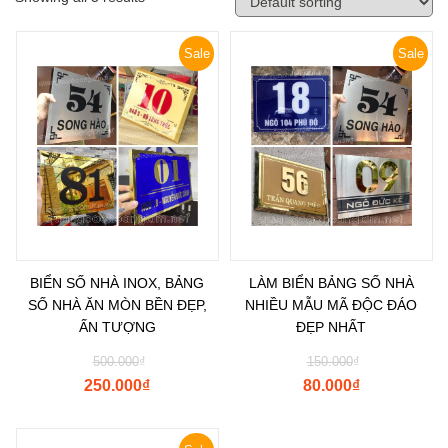
Sale
Sale
BIỂN SỐ NHÀ INOX, BẢNG
LÀM BIỂN BẢNG SỐ NHÀ
SỐ NHÀ ĂN MÒN BỀN ĐẸP,
NHIỀU MẪU MÃ ĐỘC ĐÁO
ẤN TƯỢNG
ĐẸP NHẤT
500.000
₫
150.000
₫
250.000
₫
80.000
₫