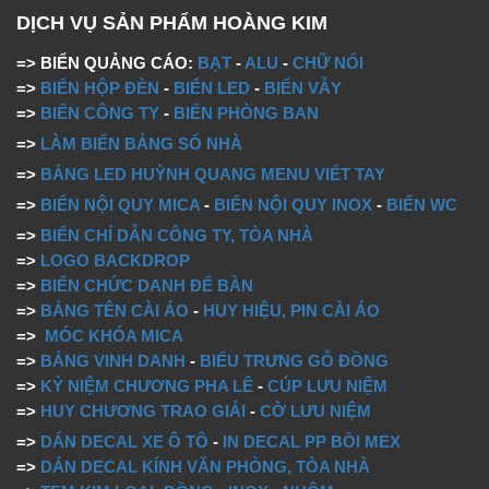
DỊCH VỤ SẢN PHẨM HOÀNG KIM
=> BIỂN QUẢNG CÁO:
BẠT
-
ALU
-
CHỮ NỔI
=>
BIỂN HỘP ĐÈN
-
BIỂN LED
-
BIỂN VẪY
=>
BIỂN CÔNG TY
-
BIỂN PHÒNG BAN
=>
LÀM BIỂN BẢNG SỐ NHÀ
=>
BẢNG LED HUỲNH QUANG MENU VIẾT TAY
=>
BIỂN NỘI QUY MICA
-
BIỂN NỘI QUY INOX
-
BIỂN WC
=>
BIỂN CHỈ DẪN CÔNG TY, TÒA NHÀ
=>
LOGO BACKDROP
=>
BIỂN CHỨC DANH ĐỂ BÀN
=>
BẢNG TÊN CÀI ÁO
-
HUY HIỆU, PIN CÀI ÁO
=>
MÓC KHÓA MICA
=>
BẢNG VINH DANH
-
BIỂU TRƯNG GỖ ĐỒNG
=>
KỶ NIỆM CHƯƠNG PHA LÊ
-
CÚP LƯU NIỆM
=>
HUY CHƯƠNG TRAO GIẢI
-
CỜ LƯU NIỆM
=>
DÁN DECAL XE Ô TÔ
-
IN DECAL PP BỒI MEX
=>
DÁN DECAL KÍNH VĂN PHÒNG, TÒA NHÀ