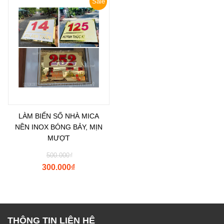
Sale
LÀM BIỂN SỐ NHÀ MICA
NỀN INOX BÓNG BẢY, MỊN
MƯỢT
500.000
₫
300.000
₫
THÔNG TIN LIÊN HỆ