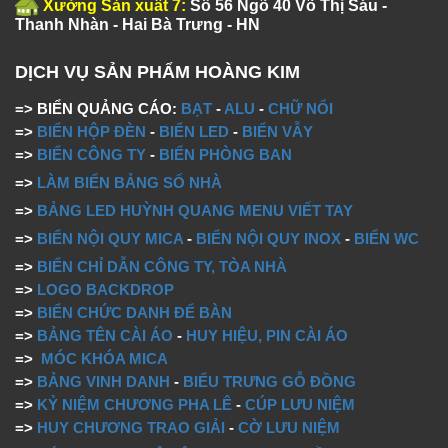
Xưởng Sản xuất 7:
Số 56 Ngõ 40 Võ Thị Sáu -
Thanh Nhàn - Hai Bà Trưng - HN
DỊCH VỤ SẢN PHẨM HOÀNG KIM
=> BIỂN QUẢNG CÁO:
BẠT
-
ALU
-
CHỮ NỔI
=>
BIỂN HỘP ĐÈN
-
BIỂN LED
-
BIỂN VẪY
=>
BIỂN CÔNG TY
-
BIỂN PHÒNG BAN
=>
LÀM BIỂN BẢNG SỐ NHÀ
=>
BẢNG LED HUỲNH QUANG MENU VIẾT TAY
=>
BIỂN NỘI QUY MICA
-
BIỂN NỘI QUY INOX
-
BIỂN WC
=>
BIỂN CHỈ DẪN CÔNG TY, TÒA NHÀ
=>
LOGO BACKDROP
=>
BIỂN CHỨC DANH ĐỂ BÀN
=>
BẢNG TÊN CÀI ÁO
-
HUY HIỆU, PIN CÀI ÁO
=>
MÓC KHÓA MICA
=>
BẢNG VINH DANH
-
BIỂU TRƯNG GỖ ĐỒNG
=>
KỶ NIỆM CHƯƠNG PHA LÊ
-
CÚP LƯU NIỆM
=>
HUY CHƯƠNG TRAO GIẢI
-
CỜ LƯU NIỆM