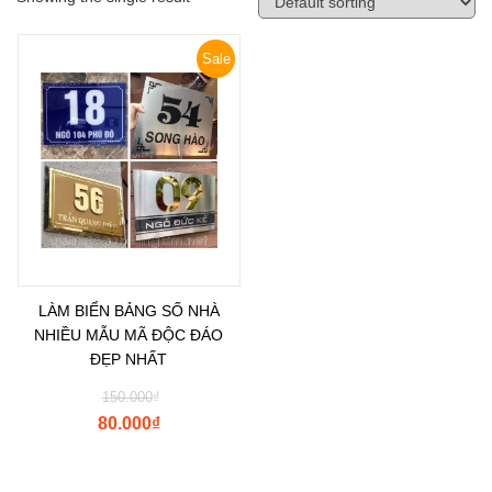
Sale
LÀM BIỂN BẢNG SỐ NHÀ
NHIỀU MẪU MÃ ĐỘC ĐÁO
ĐẸP NHẤT
150.000
₫
80.000
₫