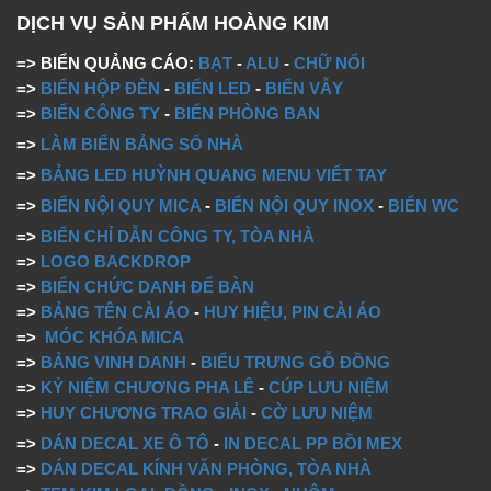
DỊCH VỤ SẢN PHẨM HOÀNG KIM
=> BIỂN QUẢNG CÁO:
BẠT
-
ALU
-
CHỮ NỔI
=>
BIỂN HỘP ĐÈN
-
BIỂN LED
-
BIỂN VẪY
=>
BIỂN CÔNG TY
-
BIỂN PHÒNG BAN
=>
LÀM BIỂN BẢNG SỐ NHÀ
=>
BẢNG LED HUỲNH QUANG MENU VIẾT TAY
=>
BIỂN NỘI QUY MICA
-
BIỂN NỘI QUY INOX
-
BIỂN WC
=>
BIỂN CHỈ DẪN CÔNG TY, TÒA NHÀ
=>
LOGO BACKDROP
=>
BIỂN CHỨC DANH ĐỂ BÀN
=>
BẢNG TÊN CÀI ÁO
-
HUY HIỆU, PIN CÀI ÁO
=>
MÓC KHÓA MICA
=>
BẢNG VINH DANH
-
BIỂU TRƯNG GỖ ĐỒNG
=>
KỶ NIỆM CHƯƠNG PHA LÊ
-
CÚP LƯU NIỆM
=>
HUY CHƯƠNG TRAO GIẢI
-
CỜ LƯU NIỆM
=>
DÁN DECAL XE Ô TÔ
-
IN DECAL PP BỒI MEX
=>
DÁN DECAL KÍNH VĂN PHÒNG, TÒA NHÀ