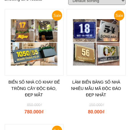
Sale
Sale
BIỂN SỐ NHÀ CÓ KHAY ĐỂ
LÀM BIỂN BẢNG SỐ NHÀ
TRỒNG CÂY ĐỘC ĐÁO,
NHIỀU MẪU MÃ ĐỘC ĐÁO
ĐẸP MẮT
ĐẸP NHẤT
850.000
₫
150.000
₫
780.000
₫
80.000
₫