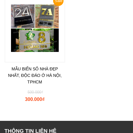
Sale
MẪU BIỂN SỐ NHÀ ĐẸP
NHẤT, ĐỘC ĐÁO Ở HÀ NỘI,
TPHCM
500.000
₫
300.000
₫
THÔNG TIN LIÊN HỆ