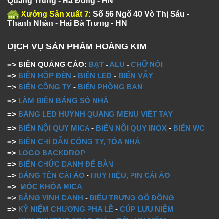
Quang Trung - Hà Đông - HN
Xưởng Sản xuất 7:
Số 56 Ngõ 40 Võ Thị Sáu -
Thanh Nhàn - Hai Bà Trưng - HN
DỊCH VỤ SẢN PHẨM HOÀNG KIM
=> BIỂN QUẢNG CÁO:
BẠT
-
ALU
-
CHỮ NỔI
=>
BIỂN HỘP ĐÈN
-
BIỂN LED
-
BIỂN VẪY
=>
BIỂN CÔNG TY
-
BIỂN PHÒNG BAN
=>
LÀM BIỂN BẢNG SỐ NHÀ
=>
BẢNG LED HUỲNH QUANG MENU VIẾT TAY
=>
BIỂN NỘI QUY MICA
-
BIỂN NỘI QUY INOX
-
BIỂN WC
=>
BIỂN CHỈ DẪN CÔNG TY, TÒA NHÀ
=>
LOGO BACKDROP
=>
BIỂN CHỨC DANH ĐỂ BÀN
=>
BẢNG TÊN CÀI ÁO
-
HUY HIỆU, PIN CÀI ÁO
=>
MÓC KHÓA MICA
=>
BẢNG VINH DANH
-
BIỂU TRƯNG GỖ ĐỒNG
=>
KỶ NIỆM CHƯƠNG PHA LÊ
-
CÚP LƯU NIỆM