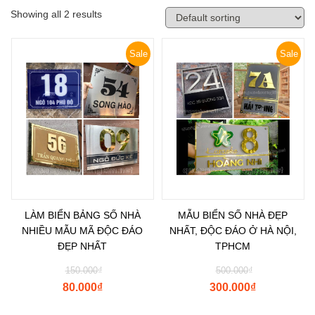
Showing all 2 results
Sale
Sale
LÀM BIỂN BẢNG SỐ NHÀ
MẪU BIỂN SỐ NHÀ ĐẸP
NHIỀU MẪU MÃ ĐỘC ĐÁO
NHẤT, ĐỘC ĐÁO Ở HÀ NỘI,
ĐẸP NHẤT
TPHCM
150.000
₫
500.000
₫
80.000
₫
300.000
₫