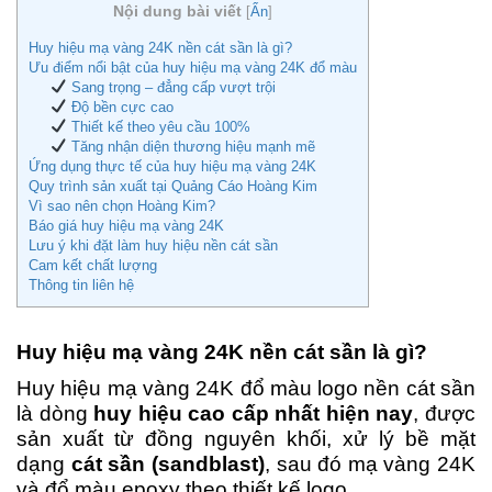
Nội dung bài viết
[
Ẩn
]
Huy hiệu mạ vàng 24K nền cát sần là gì?
Ưu điểm nổi bật của huy hiệu mạ vàng 24K đổ màu
Sang trọng – đẳng cấp vượt trội
Độ bền cực cao
Thiết kế theo yêu cầu 100%
Tăng nhận diện thương hiệu mạnh mẽ
Ứng dụng thực tế của huy hiệu mạ vàng 24K
Quy trình sản xuất tại Quảng Cáo Hoàng Kim
Vì sao nên chọn Hoàng Kim?
Báo giá huy hiệu mạ vàng 24K
Lưu ý khi đặt làm huy hiệu nền cát sần
Cam kết chất lượng
Thông tin liên hệ
Huy hiệu mạ vàng 24K nền cát sần là gì?
Huy hiệu mạ vàng 24K đổ màu logo nền cát sần
là dòng
huy hiệu cao cấp nhất hiện nay
, được
sản xuất từ đồng nguyên khối, xử lý bề mặt
dạng
cát sần (sandblast)
, sau đó mạ vàng 24K
và đổ màu epoxy theo thiết kế logo.