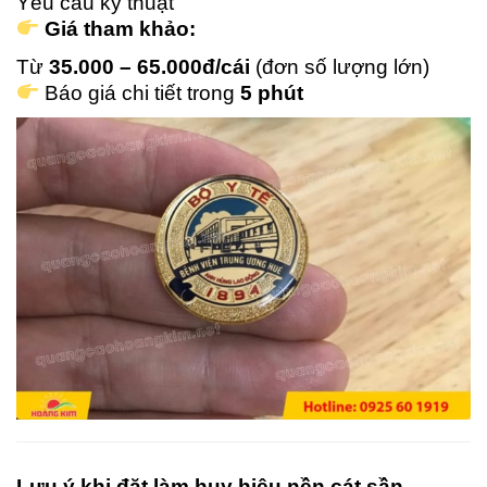
Yêu cầu kỹ thuật
Giá tham khảo:
Từ
35.000 – 65.000đ/cái
(đơn số lượng lớn)
Báo giá chi tiết trong
5 phút
Lưu ý khi đặt làm huy hiệu nền cát sần