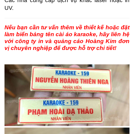
Các nhà cung cấp dịch vụ khắc laser hoặc in
UV.
Nếu bạn cần tư vấn thêm về thiết kế hoặc đặt
làm biển bảng tên cài áo karaoke, hãy liên hệ
với công ty in và quảng cáo Hoàng Kim đơn
vị chuyên nghiệp để được hỗ trợ chi tiết!