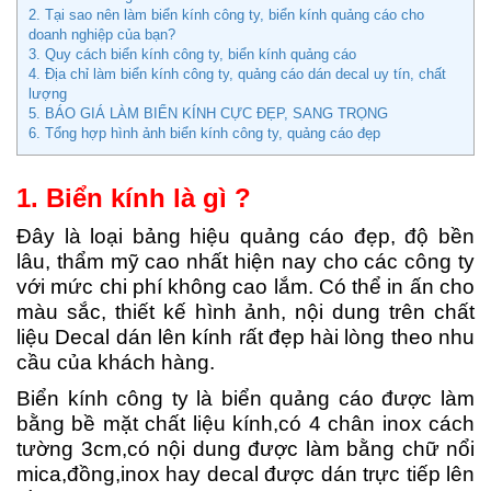
2. Tại sao nên làm biển kính công ty, biển kính quảng cáo cho
doanh nghiệp của bạn?
3. Quy cách biển kính công ty, biển kính quảng cáo
4. Địa chỉ làm biển kính công ty, quảng cáo dán decal uy tín, chất
lượng
5. BÁO GIÁ LÀM BIỂN KÍNH CỰC ĐẸP, SANG TRỌNG
6. Tổng hợp hình ảnh biển kính công ty, quảng cáo đẹp
1. Biển kính là gì ?
Đây là loại bảng hiệu quảng cáo đẹp, độ bền
lâu, thẩm mỹ cao nhất hiện nay cho các công ty
với mức chi phí không cao lắm. Có thể in ấn cho
màu sắc, thiết kế hình ảnh, nội dung trên chất
liệu Decal dán lên kính rất đẹp hài lòng theo nhu
cầu của khách hàng.
Biển kính công ty là biển quảng cáo được làm
bằng bề mặt chất liệu kính,có 4 chân inox cách
tường 3cm,có nội dung được làm bằng chữ nổi
mica,đồng,inox hay decal được dán trực tiếp lên