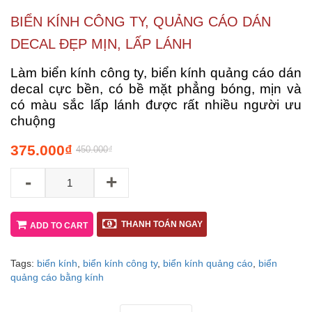
BIỂN KÍNH CÔNG TY, QUẢNG CÁO DÁN
DECAL ĐẸP MỊN, LẤP LÁNH
Làm biển kính công ty, biển kính quảng cáo dán
decal cực bền, có bề mặt phẳng bóng, mịn và
có màu sắc lấp lánh được rất nhiều người ưu
chuộng
375.000
₫
450.000
₫
-
+
THANH TOÁN NGAY
ADD TO CART
Tags:
biển kính
,
biển kính công ty
,
biển kính quảng cáo
,
biển
quảng cáo bằng kính