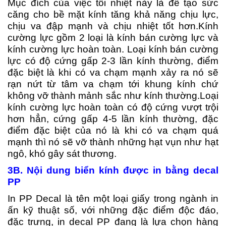
Mục đích của việc tôi nhiệt này là để tạo sức
căng cho bề mặt kính tăng khả năng chịu lực,
chịu va đập mạnh và chịu nhiệt tốt hơn.
Kính
cường lực gồm 2 loại là kính bán cường lực và
kính cường lực hoàn toàn. Loại kính bán cường
lực có độ cứng gấp 2-3 lần kính thường, điểm
đặc biệt là khi có va chạm mạnh xảy ra nó sẽ
rạn nứt từ tâm va chạm tới khung kính chứ
không vỡ thành mảnh sắc như kính thường.
Loại
kính cường lực hoàn toàn có độ cứng vượt trội
hơn hẳn, cứng gấp 4-5 lần kính thường, đặc
điểm đặc biệt của nó là khi có va chạm quá
mạnh thì nó sẽ vỡ thành những hạt vụn như hạt
ngô, khó gây sát thương.
3B. Nội dung biển kính được in bằng decal
PP
In PP Decal là tên một loại giấy trong ngành in
ấn kỹ thuật số, với những đặc điểm độc đáo,
đặc trưng, in decal PP đang là lựa chọn hàng