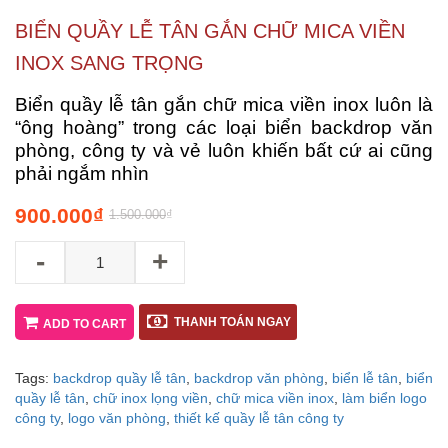
BIỂN QUẦY LỄ TÂN GẮN CHỮ MICA VIỀN
INOX SANG TRỌNG
Biển quầy lễ tân gắn chữ mica viền inox luôn là
“ông hoàng” trong các loại biển backdrop văn
phòng, công ty và vẻ luôn khiến bất cứ ai cũng
phải ngắm nhìn
900.000
₫
1.500.000
₫
-
+
THANH TOÁN NGAY
ADD TO CART
Tags:
backdrop quầy lễ tân
,
backdrop văn phòng
,
biển lễ tân
,
biển
quầy lễ tân
,
chữ inox lọng viền
,
chữ mica viền inox
,
làm biển logo
công ty
,
logo văn phòng
,
thiết kế quầy lễ tân công ty