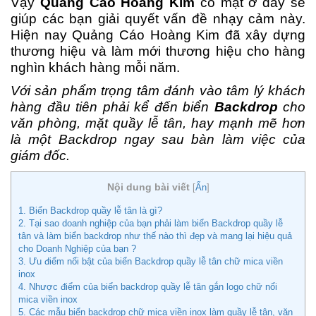
Vậy
Quảng Cáo Hoàng Kim
có mặt ở đây sẽ
giúp các bạn giải quyết vấn đề nhạy cảm này.
Hiện nay Quảng Cáo Hoàng Kim đã xây dựng
thương hiệu và làm mới thương hiệu cho hàng
nghìn khách hàng mỗi năm.
Với sản phẩm trọng tâm đánh vào tâm lý khách
hàng đầu tiên phải kể đến biển
Backdrop
cho
văn phòng, mặt quầy lễ tân, hay mạnh mẽ hơn
là một Backdrop ngay sau bàn làm việc của
giám đốc.
Nội dung bài viết
[
Ẩn
]
1. Biển Backdrop quầy lễ tân là gì?
2. Tại sao doanh nghiệp của bạn phải làm biển Backdrop quầy lễ
tân và làm biển backdrop như thế nào thì đẹp và mang lại hiệu quả
cho Doanh Nghiệp của bạn ?
3. Ưu điểm nổi bật của biển Backdrop quầy lễ tân chữ mica viền
inox
4. Nhược điểm của biển backdrop quầy lễ tân gắn logo chữ nổi
mica viền inox
5. Các mẫu biển backdrop chữ mica viền inox làm quầy lễ tân, văn