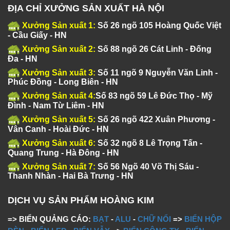
ĐỊA CHỈ XƯỞNG SẢN XUẤT HÀ NỘI
Xưởng Sản xuất 1:
Số 26 ngõ 105 Hoàng Quốc Việt
- Cầu Giấy - HN
Xưởng Sản xuất 2:
Số 88 ngõ 26 Cát Linh - Đống
Đa - HN
Xưởng Sản xuất 3:
Số 11 ngõ 9 Nguyễn Văn Linh -
Phúc Đồng - Long Biên - HN
Xưởng Sản xuất 4:
Số 83 ngõ 59 Lê Đức Thọ - Mỹ
Đình - Nam Từ Liêm - HN
Xưởng Sản xuất 5:
Số 26 ngõ 422 Xuân Phương -
Vân Canh - Hoài Đức - HN
Xưởng Sản xuất 6:
Số 32 ngõ 8 Lê Trọng Tấn -
Quang Trung - Hà Đông - HN
Xưởng Sản xuất 7:
Số 56 Ngõ 40 Võ Thị Sáu -
Thanh Nhàn - Hai Bà Trưng - HN
DỊCH VỤ SẢN PHẨM HOÀNG KIM
=> BIỂN QUẢNG CÁO:
BẠT
-
ALU
-
CHỮ NỔI
=>
BIỂN HỘP