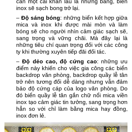
cần một cái khăn lau là những bảng, biển
inox sẽ sạch bong trở lại.
–
Độ sáng bóng
: những biển kết hợp giữa
mica và inox khi được mài mòn và làm
bóng sẽ cho người nhìn cảm giác sạch sẽ,
sang trọng và vững chãi. Mà đây lại là
những tiêu chí quan trọng đối với các công
ty khi thường xuyên tiếp đãi đối tác.
–
Độ dẻo cao, độ cứng cao
: những ưu
điểm này khiến cho việc gia công các biển
backdrop văn phòng, backdrop quầy lễ tân
trở nên tương đối dễ dàng nhưng vẫn đảm
bảo độ cứng cáp của logo văn phòng. Do
đó biển quầy lễ tân gắn chữ nổi mica viền
inox tạo cảm giác tin tưởng, sang trọng hơn
hẳn so với chỉ làm bằng mica hay đồng,
inox đơn lẻ.