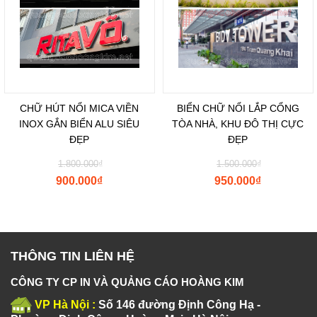
CHỮ HÚT NỔI MICA VIỀN
BIỂN CHỮ NỔI LẮP CỔNG
INOX GẮN BIỂN ALU SIÊU
TÒA NHÀ, KHU ĐÔ THỊ CỰC
ĐẸP
ĐẸP
1.800.000
₫
1.500.000
₫
900.000
₫
950.000
₫
THÔNG TIN LIÊN HỆ
CÔNG TY CP IN VÀ QUẢNG CÁO HOÀNG KIM
VP Hà Nội :
Số 146 đường Định Công Hạ -