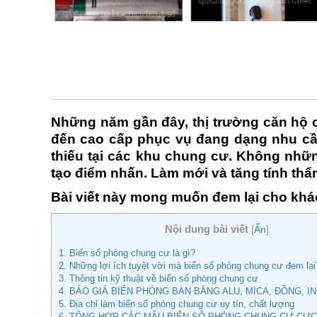
Những năm gần đây, thị trường căn hộ 
đến cao cấp phục vụ đang dạng nhu cầ
thiếu tại các khu chung cư. Không nhữ
tạo điểm nhấn. Làm mới và tăng tính th
Bài viết này mong muốn đem lại cho khá
Nội dung bài viết
[
Ẩn
]
1. Biển số phòng chung cư là gì?
2. Những lợi ích tuyệt vời mà biển số phòng chung cư đem lại
3. Thông tin kỹ thuật về biển số phòng chung cư
4. BÁO GIÁ BIỂN PHÒNG BAN BẰNG ALU, MICA, ĐỒNG, 
5. Địa chỉ làm biển số phòng chung cư uy tín, chất lượng
6. TỔNG HỢP CÁC MẪU BIỂN SỐ PHÒNG CHUNG CƯ CỰC