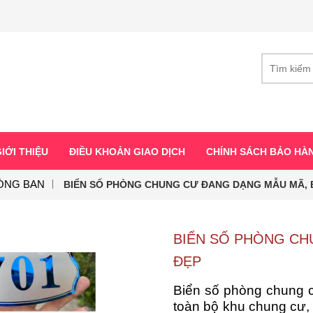
IỚI THIỆU
ĐIỀU KHOẢN GIAO DỊCH
CHÍNH SÁCH BẢO HÀ
ÒNG BAN
BIỂN SỐ PHÒNG CHUNG CƯ ĐANG DẠNG MẪU MÃ, 
BIỂN SỐ PHÒNG CH
ĐẸP
Biển số phòng chung c
toàn bộ khu chung cư, 