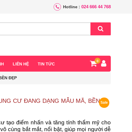
024 666 44 768
Hotline :
0
NH
LIÊN HỆ
TIN TỨC
BỀN ĐẸP
UNG CƯ ĐANG DẠNG MẪU MÃ, BỀN
Sale
ư tạo điểm nhấn và tăng tính thẩm mỹ cho
vô cùng bắt mắt, nổi bật, giúp mọi người dễ