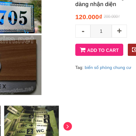
dàng nhận diện
120.000
₫
200.000
₫
-
+
ADD TO CART
Tag:
biển số phòng chung cư