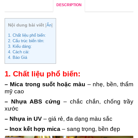
DESCRIPTION
Nội dung bài viết
[
Ẩn
]
1. Chất liệu phổ biến:
2. Cấu trúc biển tên:
3. Kiểu dáng:
4. Cách cài:
4. Báo Giá
1. Chất liệu phổ biến:
– Mica trong suốt hoặc màu
– nhẹ, bền, thẩm
mỹ cao
– Nhựa ABS cứng
– chắc chắn, chống trầy
xước
– Nhựa in UV
– giá rẻ, đa dạng màu sắc
– Inox kết hợp mica
– sang trọng, bền đẹp