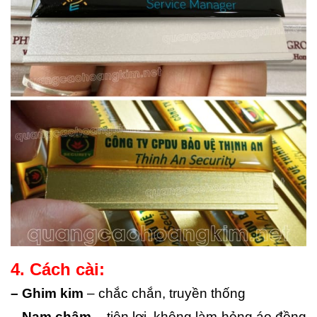
4. Cách cài:
– Ghim kim
– chắc chắn, truyền thống
– Nam châm
– tiện lợi, không làm hỏng áo đồng