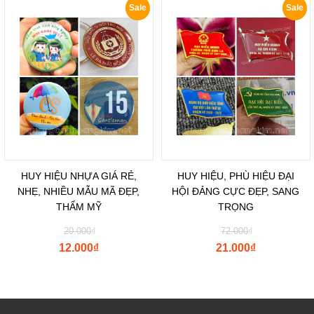
Sale
Sale
HUY HIỆU NHỰA GIÁ RẺ,
HUY HIỆU, PHÙ HIỆU ĐẠI
NHẸ, NHIỀU MẪU MÃ ĐẸP,
HỘI ĐẢNG CỰC ĐẸP, SANG
THẨM MỸ
TRỌNG
20.000
₫
72.000
₫
12.000
₫
21.000
₫