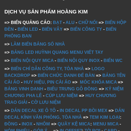
DỊCH VỤ SẢN PHẨM HOÀNG KIM
=> BIỂN QUẢNG CÁO:
BẠT
-
ALU
-
CHỮ NỔI
=>
BIỂN HỘP
ĐÈN
-
BIỂN LED
-
BIỂN VẪY
=>
BIỂN CÔNG TY
-
BIỂN
PHÒNG BAN
=>
LÀM BIỂN BẢNG SỐ NHÀ
=>
BẢNG LED HUỲNH QUANG MENU VIẾT TAY
=>
BIỂN NỘI QUY MICA
-
BIỂN NỘI QUY INOX
-
BIỂN WC
=>
BIỂN CHỈ DẪN CÔNG TY, TÒA NHÀ
=>
LOGO
BACKDROP
=>
BIỂN CHỨC DANH ĐỂ BÀN
=>
BẢNG TÊN
CÀI ÁO
-
HUY HIỆU, PIN CÀI ÁO
=>
MÓC KHÓA MICA
=>
BẢNG VINH DANH
-
BIỂU TRƯNG GỖ ĐỒNG
=>
KỶ NIỆM
CHƯƠNG PHA LÊ
-
CÚP LƯU NIỆM
=>
HUY CHƯƠNG
TRAO GIẢI
-
CỜ LƯU NIỆM
=>
DÁN DECAL XE Ô TÔ
-
IN DECAL PP BỒI MEX
=>
DÁN
DECAL KÍNH VĂN PHÒNG, TÒA NHÀ
=>
TEM KIM LOẠI
:
ĐỒNG
-
INOX
-
NHÔM
=>
QUẦY KỆ MICA
:
MENU MICA
-
HÒM PHIẾU
-
GÓP Ý
...
=>
IN OFFSET
:
TỜ RƠI
-
CARD
-