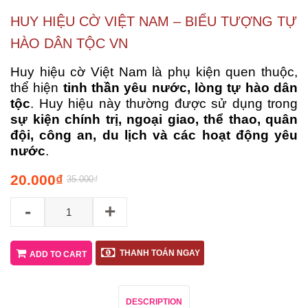
HUY HIỆU CỜ VIỆT NAM – BIỂU TƯỢNG TỰ
HÀO DÂN TỘC VN
Huy hiệu cờ Việt Nam là phụ kiện quen thuộc,
thể hiện
tinh thần yêu nước, lòng tự hào dân
tộc
. Huy hiệu này thường được sử dụng trong
sự kiện chính trị, ngoại giao, thể thao, quân
đội, công an, du lịch và các hoạt động yêu
nước
.
20.000
₫
35.000
₫
-
+
THANH TOÁN NGAY
ADD TO CART
DESCRIPTION