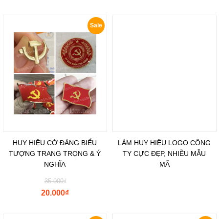
Sale
HUY HIỆU CỜ ĐẢNG BIỂU
LÀM HUY HIỆU LOGO CÔNG
TƯỢNG TRANG TRỌNG & Ý
TY CỰC ĐẸP, NHIỀU MẪU
NGHĨA
MÃ
35.000
₫
20.000
₫