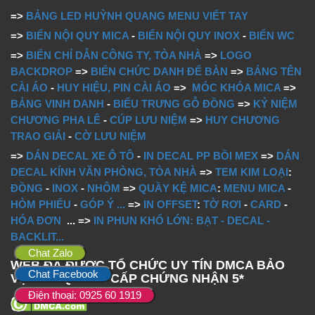
=>
BẢNG LED HUỲNH QUANG MENU VIẾT TAY
=>
BIỂN NỘI QUY MICA
-
BIỂN NỘI QUY INOX
-
BIỂN WC
=>
BIỂN CHỈ DẪN CÔNG TY, TÒA NHÀ
=>
LOGO
BACKDROP
=>
BIỂN CHỨC DANH ĐỂ BÀN
=>
BẢNG TÊN
CÀI ÁO
-
HUY HIỆU, PIN CÀI ÁO
=>
MÓC KHÓA MICA
=>
BẢNG VINH DANH
-
BIỂU TRƯNG GỖ ĐỒNG
=>
KỶ NIỆM
CHƯƠNG PHA LÊ
-
CÚP LƯU NIỆM
=>
HUY CHƯƠNG
TRAO GIẢI
-
CỜ LƯU NIỆM
=>
DÁN DECAL XE Ô TÔ
-
IN DECAL PP BỒI MEX
=>
DÁN
DECAL KÍNH VĂN PHÒNG, TÒA NHÀ
=>
TEM KIM LOẠI
:
ĐỒNG
-
INOX
-
NHÔM
=>
QUẦY KỆ MICA
:
MENU MICA
-
HÒM PHIẾU
-
GÓP Ý
...
=>
IN OFFSET
:
TỜ RƠI
-
CARD
-
HÓA ĐƠN
...
=>
IN PHUN KHỔ LỚN: BẠT - DECAL -
BACKLIT...
Chat Zalo
WEB ĐÃ ĐƯỢC TỔ CHỨC UY TÍN DMCA BẢO
Chat Facebook
VỆ BẢN QUYỀN CẤP CHỨNG NHẬN 5*
Điện thoại: 0925 60 1919