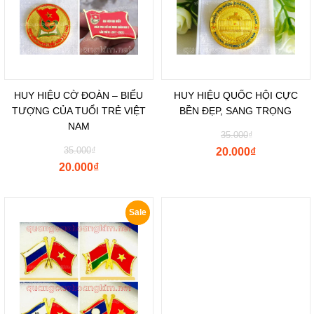
HUY HIỆU CỜ ĐOÀN – BIỂU
HUY HIỆU QUỐC HỘI CỰC
TƯỢNG CỦA TUỔI TRẺ VIỆT
BỀN ĐẸP, SANG TRỌNG
NAM
35.000
₫
35.000
₫
20.000
₫
20.000
₫
Sale