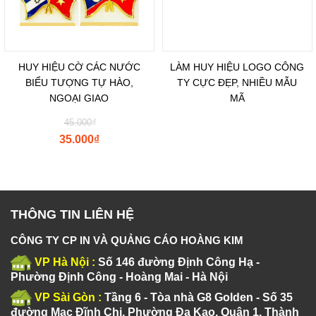
HUY HIỆU CỜ CÁC NƯỚC
LÀM HUY HIỆU LOGO CÔNG
BIỂU TƯỢNG TỰ HÀO,
TY CỰC ĐẸP, NHIỀU MẪU
NGOẠI GIAO
MÃ
45.000
₫
35.000
₫
THÔNG TIN LIÊN HỆ
CÔNG TY CP IN VÀ QUẢNG CÁO HOÀNG KIM
VP Hà Nội :
Số 146 đường Định Công Hạ -
Phường Định Công - Hoàng Mai - Hà Nội
VP Sài Gòn :
Tầng 6 - Tòa nhà G8 Golden - Số 35
đường Mạc Đĩnh Chi, Phường Đa Kao, Quận 1, Thành