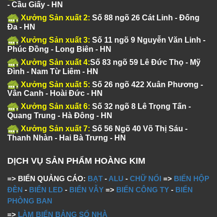
- Cầu Giấy - HN
Xưởng Sản xuất 2:
Số 88 ngõ 26 Cát Linh - Đống
Đa - HN
Xưởng Sản xuất 3:
Số 11 ngõ 9 Nguyễn Văn Linh -
Phúc Đồng - Long Biên - HN
Xưởng Sản xuất 4:
Số 83 ngõ 59 Lê Đức Thọ - Mỹ
Đình - Nam Từ Liêm - HN
Xưởng Sản xuất 5:
Số 26 ngõ 422 Xuân Phương -
Vân Canh - Hoài Đức - HN
Xưởng Sản xuất 6:
Số 32 ngõ 8 Lê Trọng Tấn -
Quang Trung - Hà Đông - HN
Xưởng Sản xuất 7:
Số 56 Ngõ 40 Võ Thị Sáu -
Thanh Nhàn - Hai Bà Trưng - HN
DỊCH VỤ SẢN PHẨM HOÀNG KIM
=> BIỂN QUẢNG CÁO:
BẠT
-
ALU
-
CHỮ NỔI
=>
BIỂN HỘP
ĐÈN
-
BIỂN LED
-
BIỂN VẪY
=>
BIỂN CÔNG TY
-
BIỂN
PHÒNG BAN
=>
LÀM BIỂN BẢNG SỐ NHÀ