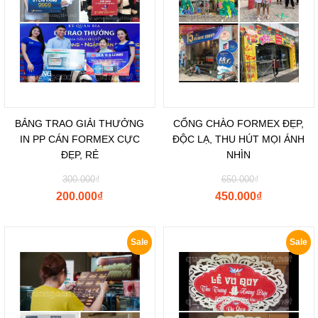
BẢNG TRAO GIẢI THƯỞNG
CỔNG CHÀO FORMEX ĐẸP,
IN PP CÁN FORMEX CỰC
ĐỘC LẠ, THU HÚT MỌI ÁNH
ĐẸP, RẺ
NHÌN
300.000
₫
650.000
₫
200.000
₫
450.000
₫
Sale
Sale