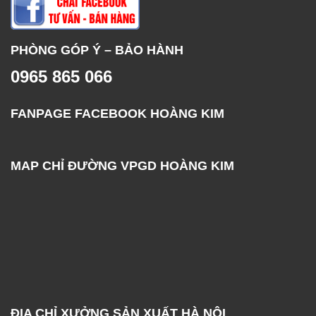
PHÒNG GÓP Ý – BẢO HÀNH
0965 865 066
FANPAGE FACEBOOK HOÀNG KIM
MAP CHỈ ĐƯỜNG VPGD HOÀNG KIM
ĐỊA CHỈ XƯỞNG SẢN XUẤT HÀ NỘI