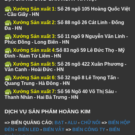
Xưởng Sản xuất 1:
Số 26 ngõ 105 Hoàng Quốc Việt
- Cầu Giấy - HN
Xưởng Sản xuất 2:
Số 88 ngõ 26 Cát Linh - Đống
Đa - HN
Xưởng Sản xuất 3:
Số 11 ngõ 9 Nguyễn Văn Linh -
Phúc Đồng - Long Biên - HN
Xưởng Sản xuất 4:
Số 83 ngõ 59 Lê Đức Thọ - Mỹ
Đình - Nam Từ Liêm - HN
Xưởng Sản xuất 5:
Số 26 ngõ 422 Xuân Phương -
Vân Canh - Hoài Đức - HN
Xưởng Sản xuất 6:
Số 32 ngõ 8 Lê Trọng Tấn -
Quang Trung - Hà Đông - HN
Xưởng Sản xuất 7:
Số 56 Ngõ 40 Võ Thị Sáu -
Thanh Nhàn - Hai Bà Trưng - HN
DỊCH VỤ SẢN PHẨM HOÀNG KIM
=> BIỂN QUẢNG CÁO:
BẠT
-
ALU
-
CHỮ NỔI
=>
BIỂN HỘP
ĐÈN
-
BIỂN LED
-
BIỂN VẪY
=>
BIỂN CÔNG TY
-
BIỂN