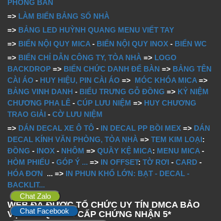
PHÒNG BAN
=>
LÀM BIỂN BẢNG SỐ NHÀ
=>
BẢNG LED HUỲNH QUANG MENU VIẾT TAY
=>
BIỂN NỘI QUY MICA
-
BIỂN NỘI QUY INOX
-
BIỂN WC
=>
BIỂN CHỈ DẪN CÔNG TY, TÒA NHÀ
=>
LOGO
BACKDROP
=>
BIỂN CHỨC DANH ĐỂ BÀN
=>
BẢNG TÊN
CÀI ÁO
-
HUY HIỆU, PIN CÀI ÁO
=>
MÓC KHÓA MICA
=>
BẢNG VINH DANH
-
BIỂU TRƯNG GỖ ĐỒNG
=>
KỶ NIỆM
CHƯƠNG PHA LÊ
-
CÚP LƯU NIỆM
=>
HUY CHƯƠNG
TRAO GIẢI
-
CỜ LƯU NIỆM
=>
DÁN DECAL XE Ô TÔ
-
IN DECAL PP BỒI MEX
=>
DÁN
DECAL KÍNH VĂN PHÒNG, TÒA NHÀ
=>
TEM KIM LOẠI
:
ĐỒNG
-
INOX
-
NHÔM
=>
QUẦY KỆ MICA
:
MENU MICA
-
HÒM PHIẾU
-
GÓP Ý
...
=>
IN OFFSET
:
TỜ RƠI
-
CARD
-
HÓA ĐƠN
...
=>
IN PHUN KHỔ LỚN: BẠT - DECAL -
BACKLIT...
Chat Zalo
WEB ĐÃ ĐƯỢC TỔ CHỨC UY TÍN DMCA BẢO
Chat Facebook
VỆ BẢN QUYỀN CẤP CHỨNG NHẬN 5*