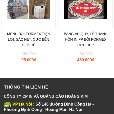
MENU BỒI FORMEX TIỆN
BẢNG VU QUY, LỄ THÀNH
LỢI, SẮC NÉT, CỰC BỀN
HÔN IN PP BỒI FORMEX
ĐẸP, RẺ
CỰC ĐẸP
150.000
₫
600.000
₫
95.000
₫
450.000
₫
THÔNG TIN LIÊN HỆ
CÔNG TY CP IN VÀ QUẢNG CÁO HOÀNG KIM
VP Hà Nội :
Số 146 đường Định Công Hạ -
Phường Định Công - Hoàng Mai - Hà Nội