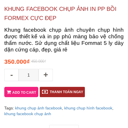
KHUNG FACEBOOK CHỤP ẢNH IN PP BỒI
FORMEX CỰC ĐẸP
Khung facebook chụp ảnh chuyên chụp hình
được thiết kế và in pp phủ màng bảo vệ chống
thấm nước. Sử dụng chất liệu Fommat 5 ly dày
dặn cứng cáp, đẹp, giá rẻ
350.000
₫
450.000
₫
-
+
THANH TOÁN NGAY
ADD TO CART
Tags:
khung chụp ảnh facebook
,
khung chụp hình facebook
,
khung facebook chụp ảnh