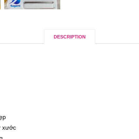
DESCRIPTION
đẹp
y xước
ng