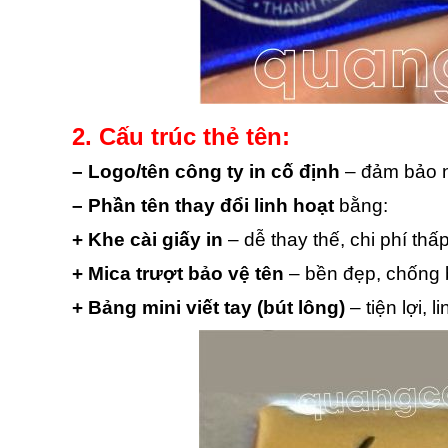
2. Cấu trúc thẻ tên:
– Logo/tên công ty in cố định
– đảm bảo n
– Phần tên thay đổi linh hoạt
bằng:
+ Khe cài giấy in
– dễ thay thế, chi phí thấ
+ Mica trượt bảo vệ tên
– bền đẹp, chống 
+ Bảng mini viết tay (bút lông)
– tiện lợi, l