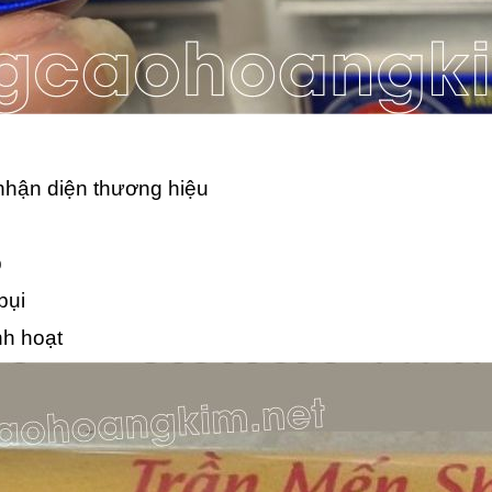
hận diện thương hiệu
p
bụi
inh hoạt