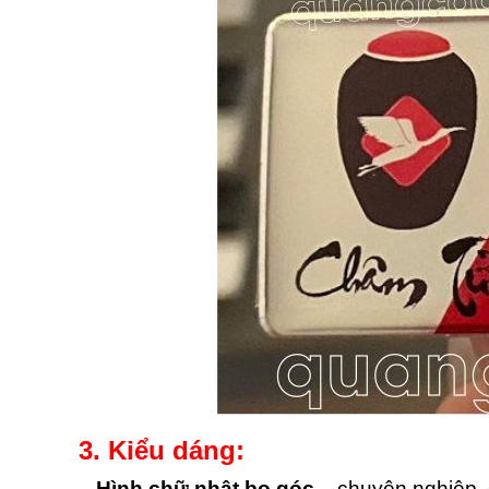
3. Kiểu dáng:
– Hình chữ nhật bo góc
– chuyên nghiệp, 