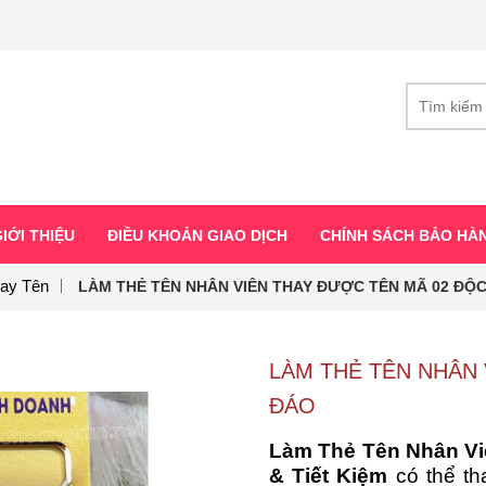
IỚI THIỆU
ĐIỀU KHOẢN GIAO DỊCH
CHÍNH SÁCH BẢO HÀ
ay Tên
LÀM THẺ TÊN NHÂN VIÊN THAY ĐƯỢC TÊN MÃ 02 ĐỘ
LÀM THẺ TÊN NHÂN 
ĐÁO
Làm Thẻ Tên Nhân Vi
& Tiết Kiệm
có thể t