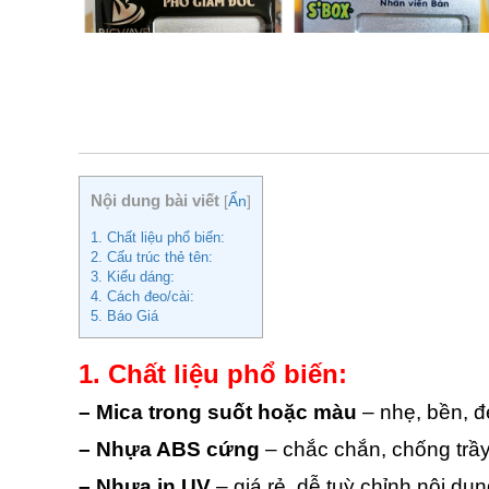
Nội dung bài viết
[
Ẩn
]
1. Chất liệu phổ biến:
2. Cấu trúc thẻ tên:
3. Kiểu dáng:
4. Cách đeo/cài:
5. Báo Giá
1. Chất liệu phổ biến:
– Mica trong suốt hoặc màu
– nhẹ, bền, 
– Nhựa ABS cứng
– chắc chắn, chống trầ
– Nhựa in UV
– giá rẻ, dễ tuỳ chỉnh nội du