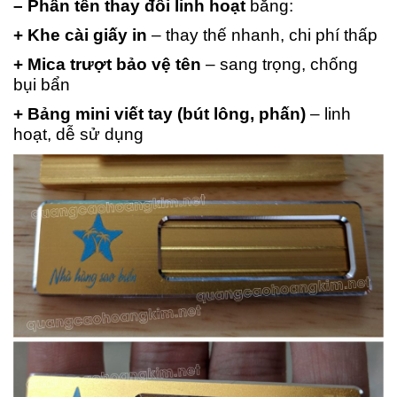
– Phần tên thay đổi linh hoạt
bằng:
+ Khe cài giấy in
– thay thế nhanh, chi phí thấp
+ Mica trượt bảo vệ tên
– sang trọng, chống
bụi bẩn
+ Bảng mini viết tay (bút lông, phấn)
– linh
hoạt, dễ sử dụng