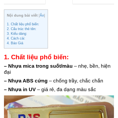
Nội dung bài viết
[
Ẩn
]
1. Chất liệu phổ biến:
2. Cấu trúc thẻ tên:
3. Kiểu dáng:
4. Cách cài:
4. Báo Giá
1. Chất liệu phổ biến:
– Nhựa mica trong suốt/màu
– nhẹ, bền, hiện
đại
– Nhựa ABS cứng
– chống trầy, chắc chắn
– Nhựa in UV
– giá rẻ, đa dạng màu sắc