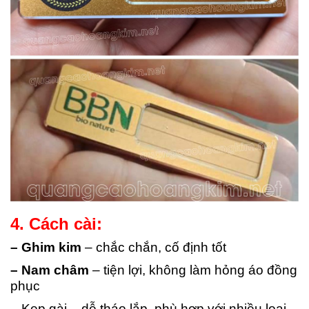
4. Cách cài:
– Ghim kim
– chắc chắn, cố định tốt
– Nam châm
– tiện lợi, không làm hỏng áo đồng
phục
– Kẹp gài – dễ tháo lắp, phù hợp với nhiều loại