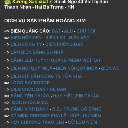
Xưởng Sản xuất 7:
Số 56 Ngõ 40 Võ Thị Sáu -
Thanh Nhàn - Hai Bà Trưng - HN
DỊCH VỤ SẢN PHẨM HOÀNG KIM
=> BIỂN QUẢNG CÁO:
BẠT
-
ALU
-
CHỮ NỔI
=>
BIỂN HỘP ĐÈN
-
BIỂN LED
-
BIỂN VẪY
=>
BIỂN CÔNG TY
-
BIỂN PHÒNG BAN
=>
LÀM BIỂN BẢNG SỐ NHÀ
=>
BẢNG LED HUỲNH QUANG MENU VIẾT TAY
=>
BIỂN NỘI QUY MICA
-
BIỂN NỘI QUY INOX
-
BIỂN WC
=>
BIỂN CHỈ DẪN CÔNG TY, TÒA NHÀ
=>
LOGO BACKDROP
=>
BIỂN CHỨC DANH ĐỂ BÀN
=>
BẢNG TÊN CÀI ÁO
-
HUY HIỆU, PIN CÀI ÁO
=>
MÓC KHÓA MICA
=>
BẢNG VINH DANH
-
BIỂU TRƯNG GỖ ĐỒNG
=>
KỶ NIỆM CHƯƠNG PHA LÊ
-
CÚP LƯU NIỆM
=>
HUY CHƯƠNG TRAO GIẢI
-
CỜ LƯU NIỆM