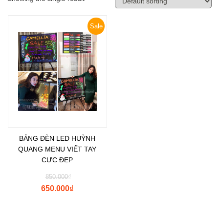
Sale
BẢNG ĐÈN LED HUỲNH
QUANG MENU VIẾT TAY
CỰC ĐẸP
850.000
₫
650.000
₫