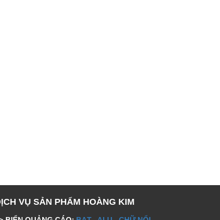
DỊCH VỤ SẢN PHẨM HOÀNG KIM
> BIỂN QUẢNG CÁO:
BẠT
-
ALU
-
CHỮ NỔI