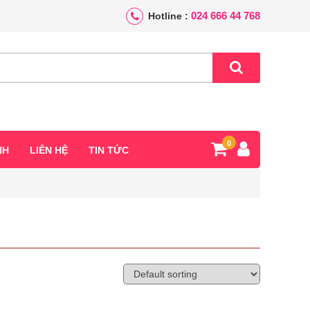
024 666 44 768
Hotline :
0
NH
LIÊN HỆ
TIN TỨC