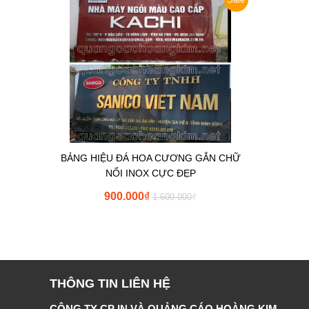
BẢNG HIỆU ĐÁ HOA CƯƠNG GẮN CHỮ
NỔI INOX CỰC ĐẸP
900.000
₫
1.600.000
₫
THÔNG TIN LIÊN HỆ
CÔNG TY CP IN VÀ QUẢNG CÁO HOÀNG KIM