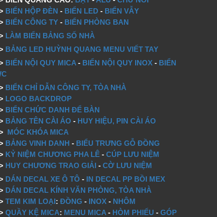
=>
BIỂN HỘP ĐÈN
-
BIỂN LED
-
BIỂN VẪY
=>
BIỂN CÔNG TY
-
BIỂN PHÒNG BAN
=>
LÀM BIỂN BẢNG SỐ NHÀ
=>
BẢNG LED HUỲNH QUANG MENU VIẾT TAY
=>
BIỂN NỘI QUY MICA
-
BIỂN NỘI QUY INOX
-
BIỂN
WC
=>
BIỂN CHỈ DẪN CÔNG TY, TÒA NHÀ
=>
LOGO BACKDROP
>
BIỂN CHỨC DANH ĐỂ BÀN
=>
BẢNG TÊN CÀI ÁO
-
HUY HIỆU, PIN CÀI ÁO
=>
MÓC KHÓA MICA
=>
BẢNG VINH DANH
-
BIỂU TRƯNG GỖ ĐỒNG
=>
KỶ NIỆM CHƯƠNG PHA LÊ
-
CÚP LƯU NIỆM
=>
HUY CHƯƠNG TRAO GIẢI
-
CỜ LƯU NIỆM
=>
DÁN DECAL XE Ô TÔ
-
IN DECAL PP BỒI MEX
=>
DÁN DECAL KÍNH VĂN PHÒNG, TÒA NHÀ
=>
TEM KIM LOẠI
:
ĐỒNG
-
INOX
-
NHÔM
=>
QUẦY KỆ MICA
:
MENU MICA
-
HÒM PHIẾU
-
GÓP