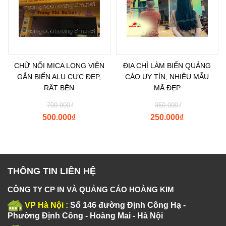
CHỮ NỔI MICA LỌNG VIỀN
ĐỊA CHỈ LÀM BIỂN QUẢNG
GẮN BIỂN ALU CỰC ĐẸP,
CÁO UY TÍN, NHIỀU MẪU
RẤT BỀN
MÃ ĐẸP
700.000
₫
350.000
₫
500.000
₫
250.000
₫
THÔNG TIN LIÊN HỆ
CÔNG TY CP IN VÀ QUẢNG CÁO HOÀNG KIM
VP Hà Nội :
Số 146 đường Định Công Hạ -
Phường Định Công - Hoàng Mai - Hà Nội