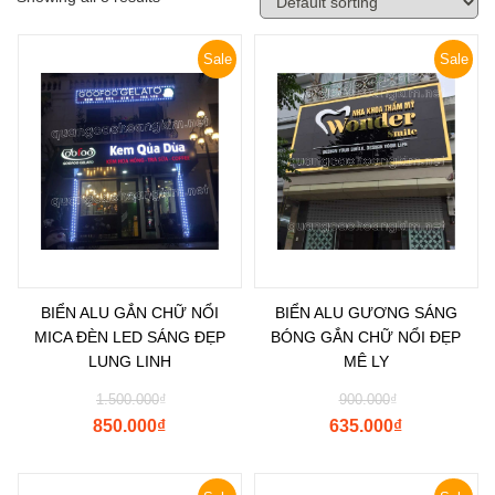
Sale
Sale
BIỂN ALU GẮN CHỮ NỔI
BIỂN ALU GƯƠNG SÁNG
MICA ĐÈN LED SÁNG ĐẸP
BÓNG GẮN CHỮ NỔI ĐẸP
LUNG LINH
MÊ LY
1.500.000
₫
900.000
₫
850.000
₫
635.000
₫