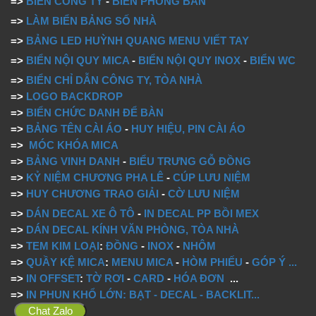
=>
BIỂN CÔNG TY
-
BIỂN PHÒNG BAN
=>
LÀM BIỂN BẢNG SỐ NHÀ
=>
BẢNG LED HUỲNH QUANG MENU VIẾT TAY
=>
BIỂN NỘI QUY MICA
-
BIỂN NỘI QUY INOX
-
BIỂN WC
=>
BIỂN CHỈ DẪN CÔNG TY, TÒA NHÀ
=>
LOGO BACKDROP
=>
BIỂN CHỨC DANH ĐỂ BÀN
=>
BẢNG TÊN CÀI ÁO
-
HUY HIỆU, PIN CÀI ÁO
=>
MÓC KHÓA MICA
=>
BẢNG VINH DANH
-
BIỂU TRƯNG GỖ ĐỒNG
=>
KỶ NIỆM CHƯƠNG PHA LÊ
-
CÚP LƯU NIỆM
=>
HUY CHƯƠNG TRAO GIẢI
-
CỜ LƯU NIỆM
=>
DÁN DECAL XE Ô TÔ
-
IN DECAL PP BỒI MEX
=>
DÁN DECAL KÍNH VĂN PHÒNG, TÒA NHÀ
=>
TEM KIM LOẠI
:
ĐỒNG
-
INOX
-
NHÔM
=>
QUẦY KỆ MICA
:
MENU MICA
-
HÒM PHIẾU
-
GÓP Ý
...
=>
IN OFFSET
:
TỜ RƠI
-
CARD
-
HÓA ĐƠN
...
=>
IN PHUN KHỔ LỚN: BẠT - DECAL - BACKLIT...
Chat Zalo