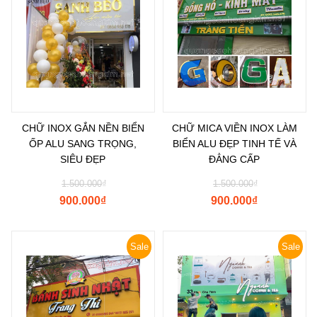
CHỮ INOX GẮN NỀN BIỂN
CHỮ MICA VIỀN INOX LÀM
ỐP ALU SANG TRỌNG,
BIỂN ALU ĐẸP TINH TẾ VÀ
SIÊU ĐẸP
ĐẲNG CẤP
1.500.000
₫
1.500.000
₫
900.000
₫
900.000
₫
Sale
Sale