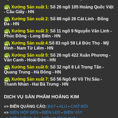
Xưởng Sản xuất 1:
Số 26 ngõ 105 Hoàng Quốc Việt
- Cầu Giấy - HN
Xưởng Sản xuất 2:
Số 88 ngõ 26 Cát Linh - Đống
Đa - HN
Xưởng Sản xuất 3:
Số 11 ngõ 9 Nguyễn Văn Linh -
Phúc Đồng - Long Biên - HN
Xưởng Sản xuất 4:
Số 83 ngõ 59 Lê Đức Thọ - Mỹ
Đình - Nam Từ Liêm - HN
Xưởng Sản xuất 5:
Số 26 ngõ 422 Xuân Phương -
Vân Canh - Hoài Đức - HN
Xưởng Sản xuất 6:
Số 32 ngõ 8 Lê Trọng Tấn -
Quang Trung - Hà Đông - HN
Xưởng Sản xuất 7:
Số 56 Ngõ 40 Võ Thị Sáu -
Thanh Nhàn - Hai Bà Trưng - HN
DỊCH VỤ SẢN PHẨM HOÀNG KIM
=> BIỂN QUẢNG CÁO:
BẠT
-
ALU
-
CHỮ NỔI
=>
BIỂN HỘP ĐÈN
-
BIỂN LED
-
BIỂN VẪY