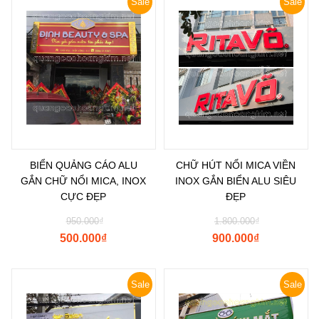
Sale
Sale
BIỂN QUẢNG CÁO ALU
CHỮ HÚT NỔI MICA VIỀN
GẮN CHỮ NỔI MICA, INOX
INOX GẮN BIỂN ALU SIÊU
CỰC ĐẸP
ĐẸP
950.000
₫
1.800.000
₫
500.000
₫
900.000
₫
Sale
Sale