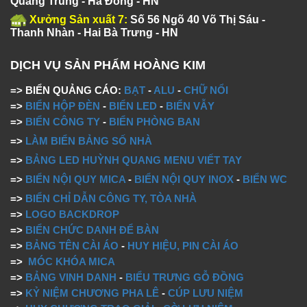
Quang Trung - Hà Đông - HN
Xưởng Sản xuất 7:
Số 56 Ngõ 40 Võ Thị Sáu -
Thanh Nhàn - Hai Bà Trưng - HN
DỊCH VỤ SẢN PHẨM HOÀNG KIM
=> BIỂN QUẢNG CÁO:
BẠT
-
ALU
-
CHỮ NỔI
=>
BIỂN HỘP ĐÈN
-
BIỂN LED
-
BIỂN VẪY
=>
BIỂN CÔNG TY
-
BIỂN PHÒNG BAN
=>
LÀM BIỂN BẢNG SỐ NHÀ
=>
BẢNG LED HUỲNH QUANG MENU VIẾT TAY
=>
BIỂN NỘI QUY MICA
-
BIỂN NỘI QUY INOX
-
BIỂN WC
=>
BIỂN CHỈ DẪN CÔNG TY, TÒA NHÀ
=>
LOGO BACKDROP
=>
BIỂN CHỨC DANH ĐỂ BÀN
=>
BẢNG TÊN CÀI ÁO
-
HUY HIỆU, PIN CÀI ÁO
=>
MÓC KHÓA MICA
=>
BẢNG VINH DANH
-
BIỂU TRƯNG GỖ ĐỒNG
=>
KỶ NIỆM CHƯƠNG PHA LÊ
-
CÚP LƯU NIỆM