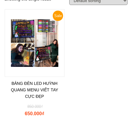
Sale
BẢNG ĐÈN LED HUỲNH
QUANG MENU VIẾT TAY
CỰC ĐẸP
850.000
₫
650.000
₫