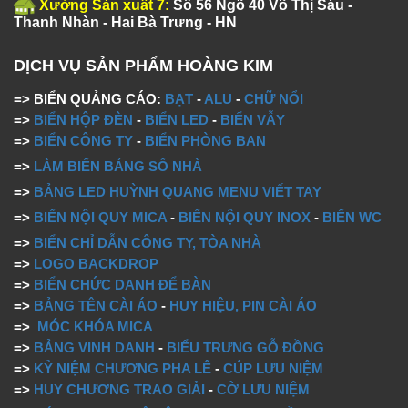
Xưởng Sản xuất 7:
Số 56 Ngõ 40 Võ Thị Sáu -
Thanh Nhàn - Hai Bà Trưng - HN
DỊCH VỤ SẢN PHẨM HOÀNG KIM
=> BIỂN QUẢNG CÁO:
BẠT
-
ALU
-
CHỮ NỔI
=>
BIỂN HỘP ĐÈN
-
BIỂN LED
-
BIỂN VẪY
=>
BIỂN CÔNG TY
-
BIỂN PHÒNG BAN
=>
LÀM BIỂN BẢNG SỐ NHÀ
=>
BẢNG LED HUỲNH QUANG MENU VIẾT TAY
=>
BIỂN NỘI QUY MICA
-
BIỂN NỘI QUY INOX
-
BIỂN WC
=>
BIỂN CHỈ DẪN CÔNG TY, TÒA NHÀ
=>
LOGO BACKDROP
=>
BIỂN CHỨC DANH ĐỂ BÀN
=>
BẢNG TÊN CÀI ÁO
-
HUY HIỆU, PIN CÀI ÁO
=>
MÓC KHÓA MICA
=>
BẢNG VINH DANH
-
BIỂU TRƯNG GỖ ĐỒNG
=>
KỶ NIỆM CHƯƠNG PHA LÊ
-
CÚP LƯU NIỆM
=>
HUY CHƯƠNG TRAO GIẢI
-
CỜ LƯU NIỆM