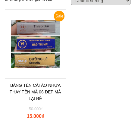
Sale
BẢNG TÊN CÀI ÁO NHỰA
THAY TÊN MÃ 06 ĐẸP MÀ
LẠI RẺ
50.000
₫
15.000
₫