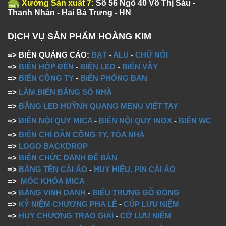
Xưởng Sản xuất 7:
Số 56 Ngõ 40 Võ Thị Sáu -
Thanh Nhàn - Hai Bà Trưng - HN
DỊCH VỤ SẢN PHẨM HOÀNG KIM
=> BIỂN QUẢNG CÁO:
BẠT
-
ALU
-
CHỮ NỔI
=>
BIỂN HỘP ĐÈN
-
BIỂN LED
-
BIỂN VẪY
=>
BIỂN CÔNG TY
-
BIỂN PHÒNG BAN
=>
LÀM BIỂN BẢNG SỐ NHÀ
=>
BẢNG LED HUỲNH QUANG MENU VIẾT TAY
=>
BIỂN NỘI QUY MICA
-
BIỂN NỘI QUY INOX
-
BIỂN WC
=>
BIỂN CHỈ DẪN CÔNG TY, TÒA NHÀ
=>
LOGO BACKDROP
=>
BIỂN CHỨC DANH ĐỂ BÀN
=>
BẢNG TÊN CÀI ÁO
-
HUY HIỆU, PIN CÀI ÁO
=>
MÓC KHÓA MICA
=>
BẢNG VINH DANH
-
BIỂU TRƯNG GỖ ĐỒNG
=>
KỶ NIỆM CHƯƠNG PHA LÊ
-
CÚP LƯU NIỆM
=>
HUY CHƯƠNG TRAO GIẢI
-
CỜ LƯU NIỆM