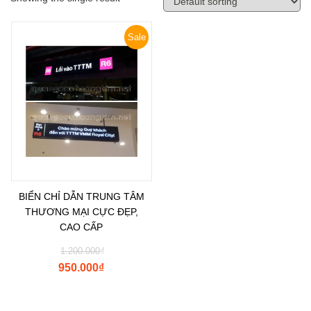
Sale
BIỂN CHỈ DẪN TRUNG TÂM
THƯƠNG MẠI CỰC ĐẸP,
CAO CẤP
1.200.000
₫
950.000
₫