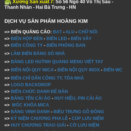
Xưởng Sản xuất 7:
Số 56 Ngõ 40 Võ Thị Sáu -
Thanh Nhàn - Hai Bà Trưng - HN
DỊCH VỤ SẢN PHẨM HOÀNG KIM
=> BIỂN QUẢNG CÁO:
BẠT
-
ALU
-
CHỮ NỔI
=>
BIỂN HỘP ĐÈN
-
BIỂN LED
-
BIỂN VẪY
=>
BIỂN CÔNG TY
-
BIỂN PHÒNG BAN
=>
LÀM BIỂN BẢNG SỐ NHÀ
=>
BẢNG LED HUỲNH QUANG MENU VIẾT TAY
=>
BIỂN NỘI QUY MICA
-
BIỂN NỘI QUY INOX
-
BIỂN WC
=>
BIỂN CHỈ DẪN CÔNG TY, TÒA NHÀ
=>
LOGO BACKDROP
=>
BIỂN CHỨC DANH ĐỂ BÀN
=>
BẢNG TÊN CÀI ÁO
-
HUY HIỆU, PIN CÀI ÁO
=>
MÓC KHÓA MICA
=>
BẢNG VINH DANH
-
BIỂU TRƯNG GỖ ĐỒNG
=>
KỶ NIỆM CHƯƠNG PHA LÊ
-
CÚP LƯU NIỆM
=>
HUY CHƯƠNG TRAO GIẢI
-
CỜ LƯU NIỆM