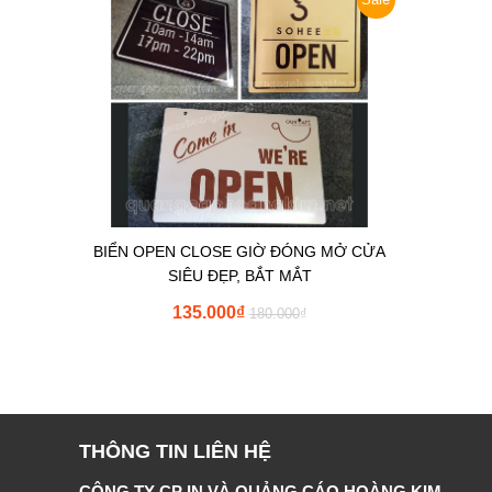
BIỂN OPEN CLOSE GIỜ ĐÓNG MỞ CỬA
SIÊU ĐẸP, BẮT MẮT
135.000
₫
180.000
₫
THÔNG TIN LIÊN HỆ
CÔNG TY CP IN VÀ QUẢNG CÁO HOÀNG KIM