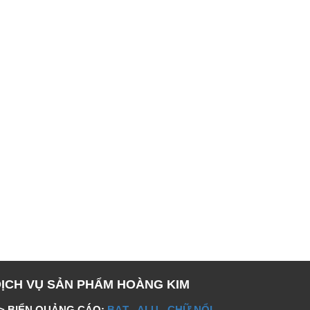
DỊCH VỤ SẢN PHẨM HOÀNG KIM
> BIỂN QUẢNG CÁO:
BẠT
-
ALU
-
CHỮ NỔI