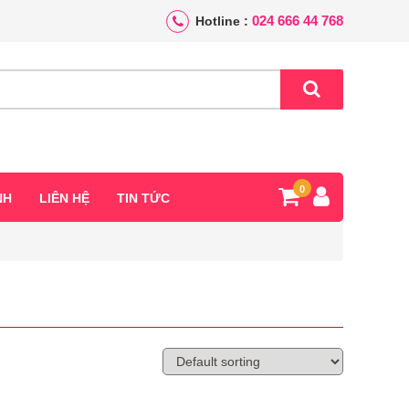
024 666 44 768
Hotline :
0
NH
LIÊN HỆ
TIN TỨC