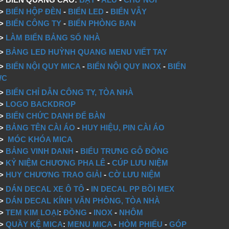
=>
BIỂN HỘP ĐÈN
-
BIỂN LED
-
BIỂN VẪY
=>
BIỂN CÔNG TY
-
BIỂN PHÒNG BAN
=>
LÀM BIỂN BẢNG SỐ NHÀ
=>
BẢNG LED HUỲNH QUANG MENU VIẾT TAY
=>
BIỂN NỘI QUY MICA
-
BIỂN NỘI QUY INOX
-
BIỂN
WC
=>
BIỂN CHỈ DẪN CÔNG TY, TÒA NHÀ
=>
LOGO BACKDROP
>
BIỂN CHỨC DANH ĐỂ BÀN
=>
BẢNG TÊN CÀI ÁO
-
HUY HIỆU, PIN CÀI ÁO
=>
MÓC KHÓA MICA
=>
BẢNG VINH DANH
-
BIỂU TRƯNG GỖ ĐỒNG
=>
KỶ NIỆM CHƯƠNG PHA LÊ
-
CÚP LƯU NIỆM
=>
HUY CHƯƠNG TRAO GIẢI
-
CỜ LƯU NIỆM
=>
DÁN DECAL XE Ô TÔ
-
IN DECAL PP BỒI MEX
=>
DÁN DECAL KÍNH VĂN PHÒNG, TÒA NHÀ
=>
TEM KIM LOẠI
:
ĐỒNG
-
INOX
-
NHÔM
=>
QUẦY KỆ MICA
:
MENU MICA
-
HÒM PHIẾU
-
GÓP