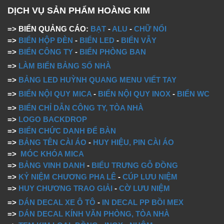
DỊCH VỤ SẢN PHẨM HOÀNG KIM
=> BIỂN QUẢNG CÁO:
BẠT
-
ALU
-
CHỮ NỔI
=>
BIỂN HỘP ĐÈN
-
BIỂN LED
-
BIỂN VẪY
=>
BIỂN CÔNG TY
-
BIỂN PHÒNG BAN
=>
LÀM BIỂN BẢNG SỐ NHÀ
=>
BẢNG LED HUỲNH QUANG MENU VIẾT TAY
=>
BIỂN NỘI QUY MICA
-
BIỂN NỘI QUY INOX
-
BIỂN WC
=>
BIỂN CHỈ DẪN CÔNG TY, TÒA NHÀ
=>
LOGO BACKDROP
=>
BIỂN CHỨC DANH ĐỂ BÀN
=>
BẢNG TÊN CÀI ÁO
-
HUY HIỆU, PIN CÀI ÁO
=>
MÓC KHÓA MICA
=>
BẢNG VINH DANH
-
BIỂU TRƯNG GỖ ĐỒNG
=>
KỶ NIỆM CHƯƠNG PHA LÊ
-
CÚP LƯU NIỆM
=>
HUY CHƯƠNG TRAO GIẢI
-
CỜ LƯU NIỆM
=>
DÁN DECAL XE Ô TÔ
-
IN DECAL PP BỒI MEX
=>
DÁN DECAL KÍNH VĂN PHÒNG, TÒA NHÀ