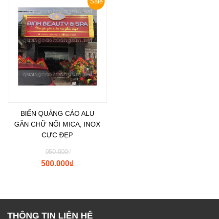
Sale
BIỂN QUẢNG CÁO ALU
GẮN CHỮ NỔI MICA, INOX
CỰC ĐẸP
950.000
₫
500.000
₫
THÔNG TIN LIÊN HỆ