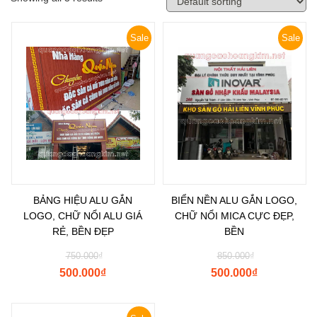
Sale
Sale
BẢNG HIỆU ALU GẮN
BIỂN NỀN ALU GẮN LOGO,
LOGO, CHỮ NỔI ALU GIÁ
CHỮ NỔI MICA CỰC ĐẸP,
RẺ, BỀN ĐẸP
BỀN
750.000
₫
850.000
₫
500.000
₫
500.000
₫