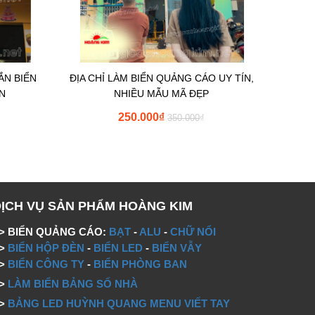
ẮN BIỂN
ĐỊA CHỈ LÀM BIỂN QUẢNG CÁO UY TÍN,
N
NHIỀU MẪU MÃ ĐẸP
250.000
₫
350.000
₫
DỊCH VỤ SẢN PHẨM HOÀNG KIM
> BIỂN QUẢNG CÁO:
BẠT
-
ALU
-
CHỮ NỔI
=>
BIỂN HỘP ĐÈN
-
BIỂN LED
-
BIỂN VẪY
=>
BIỂN CÔNG TY
-
BIỂN PHÒNG BAN
=>
LÀM BIỂN BẢNG SỐ NHÀ
=>
BẢNG LED HUỲNH QUANG MENU VIẾT TAY