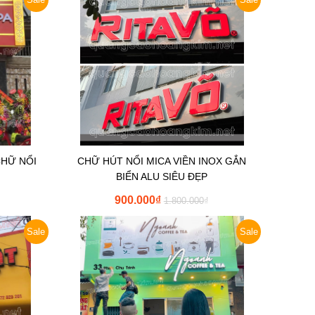
CHỮ NỔI
CHỮ HÚT NỔI MICA VIỀN INOX GẮN
BIỂN ALU SIÊU ĐẸP
900.000
₫
1.800.000
₫
Sale
Sale