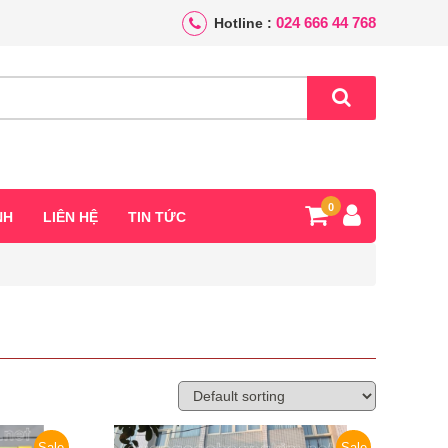
024 666 44 768
Hotline :
0
NH
LIÊN HỆ
TIN TỨC
Sale
Sale