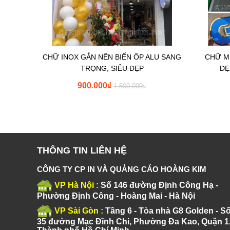
CHỮ INOX GẮN NỀN BIỂN ỐP ALU SANG
CHỮ MI
TRỌNG, SIÊU ĐẸP
ĐẸ
900.000
₫
1.500.000
₫
THÔNG TIN LIÊN HỆ
CÔNG TY CP IN VÀ QUẢNG CÁO HOÀNG KIM
VP Hà Nội :
Số 146 đường Định Công Hạ -
Phường Định Công - Hoàng Mai - Hà Nội
VP Sài Gòn :
Tầng 6 - Tòa nhà G8 Golden - S
35 đường Mạc Đĩnh Chi, Phường Đa Kao, Quận 1