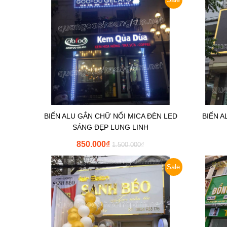
BIỂN ALU GẮN CHỮ NỔI MICA ĐÈN LED
BIỂN 
SÁNG ĐẸP LUNG LINH
850.000
₫
1.500.000
₫
Sale