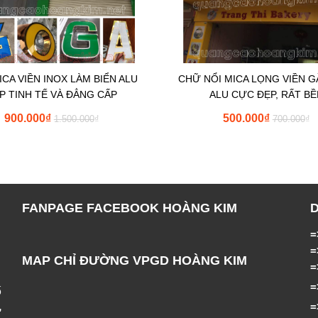
CA VIỀN INOX LÀM BIỂN ALU
CHỮ NỔI MICA LỌNG VIỀN G
P TINH TẾ VÀ ĐẲNG CẤP
ALU CỰC ĐẸP, RẤT BỀ
900.000
₫
500.000
₫
1.500.000
₫
700.000
₫
FANPAGE FACEBOOK HOÀNG KIM
=
MAP CHỈ ĐƯỜNG VPGD HOÀNG KIM
ố
,