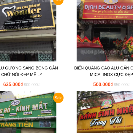
ALU GƯƠNG SÁNG BÓNG GẮN
BIỂN QUẢNG CÁO ALU GẮN 
CHỮ NỔI ĐẸP MÊ LY
MICA, INOX CỰC ĐẸP
635.000
₫
500.000
₫
900.000
₫
950.000
₫
Sale