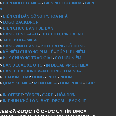
=>
BIỂN NỘI QUY MICA
-
BIỂN NỘI QUY INOX
-
BIỂN
WC
=>
BIỂN CHỈ DẪN CÔNG TY, TÒA NHÀ
=>
LOGO BACKDROP
>
BIỂN CHỨC DANH ĐỂ BÀN
=>
BẢNG TÊN CÀI ÁO
-
HUY HIỆU, PIN CÀI ÁO
=>
MÓC KHÓA MICA
=>
BẢNG VINH DANH
-
BIỂU TRƯNG GỖ ĐỒNG
=>
KỶ NIỆM CHƯƠNG PHA LÊ
-
CÚP LƯU NIỆM
=>
HUY CHƯƠNG TRAO GIẢI
-
CỜ LƯU NIỆM
=>
DÁN DECAL XE Ô TÔ
-
IN DECAL PP BỒI MEX
=>
DÁN DECAL KÍNH VĂN PHÒNG, TÒA NHÀ
=>
TEM KIM LOẠI
:
ĐỒNG
-
INOX
-
NHÔM
=>
QUẦY KỆ MICA
:
MENU MICA
-
HÒM PHIẾU
-
GÓP
...
=>
IN OFFSET
:
TỜ RƠI
-
CARD
-
HÓA ĐƠN
...
=>
IN PHUN KHỔ LỚN: BẠT - DECAL - BACKLIT...
WEB ĐÃ ĐƯỢC TỔ CHỨC UY TÍN DMCA