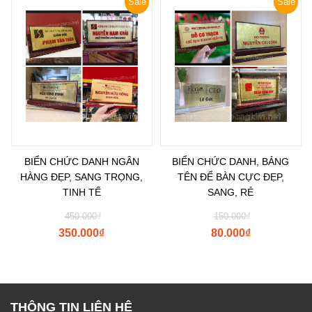
Sale
Sale
BIỂN CHỨC DANH NGÂN
BIỂN CHỨC DANH, BẢNG
HÀNG ĐẸP, SANG TRỌNG,
TÊN ĐỂ BÀN CỰC ĐẸP,
TINH TẾ
SANG, RẺ
450.000
₫
150.000
₫
350.000
₫
80.000
₫
THÔNG TIN LIÊN HỆ