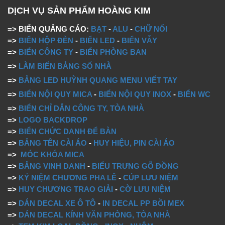
DỊCH VỤ SẢN PHẨM HOÀNG KIM
=> BIỂN QUẢNG CÁO:
BẠT
-
ALU
-
CHỮ NỔI
=>
BIỂN HỘP ĐÈN
-
BIỂN LED
-
BIỂN VẪY
=>
BIỂN CÔNG TY
-
BIỂN PHÒNG BAN
=>
LÀM BIỂN BẢNG SỐ NHÀ
=>
BẢNG LED HUỲNH QUANG MENU VIẾT TAY
=>
BIỂN NỘI QUY MICA
-
BIỂN NỘI QUY INOX
-
BIỂN WC
=>
BIỂN CHỈ DẪN CÔNG TY, TÒA NHÀ
=>
LOGO BACKDROP
=>
BIỂN CHỨC DANH ĐỂ BÀN
=>
BẢNG TÊN CÀI ÁO
-
HUY HIỆU, PIN CÀI ÁO
=>
MÓC KHÓA MICA
=>
BẢNG VINH DANH
-
BIỂU TRƯNG GỖ ĐỒNG
=>
KỶ NIỆM CHƯƠNG PHA LÊ
-
CÚP LƯU NIỆM
=>
HUY CHƯƠNG TRAO GIẢI
-
CỜ LƯU NIỆM
=>
DÁN DECAL XE Ô TÔ
-
IN DECAL PP BỒI MEX
=>
DÁN DECAL KÍNH VĂN PHÒNG, TÒA NHÀ