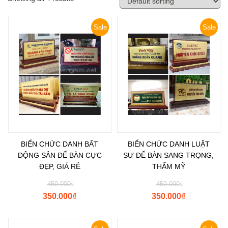
Sale
Sale
BIỂN CHỨC DANH BẤT
BIỂN CHỨC DANH LUẬT
ĐỘNG SẢN ĐỂ BÀN CỰC
SƯ ĐỂ BÀN SANG TRỌNG,
ĐẸP, GIÁ RẺ
THẨM MỸ
450.000
₫
450.000
₫
350.000
₫
350.000
₫