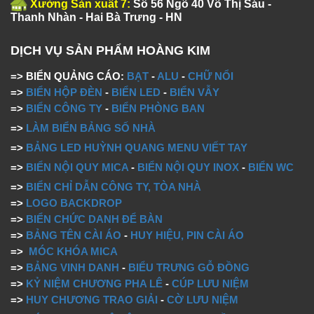
Xưởng Sản xuất 7:
Số 56 Ngõ 40 Võ Thị Sáu -
Thanh Nhàn - Hai Bà Trưng - HN
DỊCH VỤ SẢN PHẨM HOÀNG KIM
=> BIỂN QUẢNG CÁO:
BẠT
-
ALU
-
CHỮ NỔI
=>
BIỂN HỘP ĐÈN
-
BIỂN LED
-
BIỂN VẪY
=>
BIỂN CÔNG TY
-
BIỂN PHÒNG BAN
=>
LÀM BIỂN BẢNG SỐ NHÀ
=>
BẢNG LED HUỲNH QUANG MENU VIẾT TAY
=>
BIỂN NỘI QUY MICA
-
BIỂN NỘI QUY INOX
-
BIỂN WC
=>
BIỂN CHỈ DẪN CÔNG TY, TÒA NHÀ
=>
LOGO BACKDROP
=>
BIỂN CHỨC DANH ĐỂ BÀN
=>
BẢNG TÊN CÀI ÁO
-
HUY HIỆU, PIN CÀI ÁO
=>
MÓC KHÓA MICA
=>
BẢNG VINH DANH
-
BIỂU TRƯNG GỖ ĐỒNG
=>
KỶ NIỆM CHƯƠNG PHA LÊ
-
CÚP LƯU NIỆM
=>
HUY CHƯƠNG TRAO GIẢI
-
CỜ LƯU NIỆM