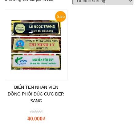
Sale
BIỂN TÊN NHÂN VIÊN
ĐỒNG PHÔI ĐÚC CỰC ĐẸP,
SANG
75.000
₫
40.000
₫