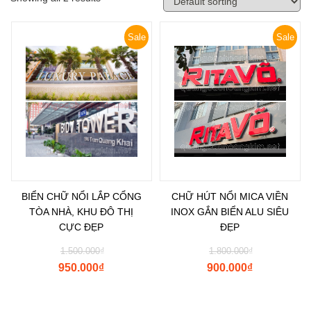
Sale
Sale
BIỂN CHỮ NỔI LẮP CỔNG
CHỮ HÚT NỔI MICA VIỀN
TÒA NHÀ, KHU ĐÔ THỊ
INOX GẮN BIỂN ALU SIÊU
CỰC ĐẸP
ĐẸP
1.500.000
₫
1.800.000
₫
950.000
₫
900.000
₫