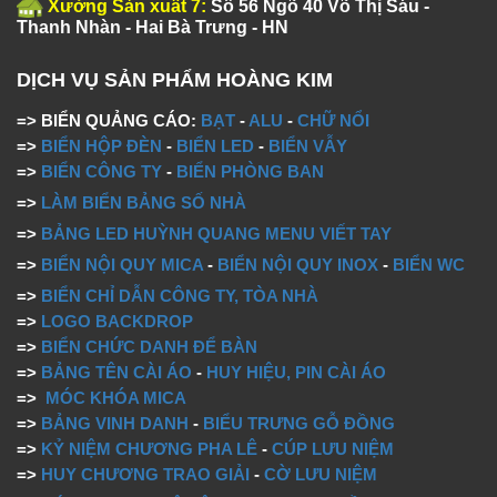
Xưởng Sản xuất 7:
Số 56 Ngõ 40 Võ Thị Sáu -
Thanh Nhàn - Hai Bà Trưng - HN
DỊCH VỤ SẢN PHẨM HOÀNG KIM
=> BIỂN QUẢNG CÁO:
BẠT
-
ALU
-
CHỮ NỔI
=>
BIỂN HỘP ĐÈN
-
BIỂN LED
-
BIỂN VẪY
=>
BIỂN CÔNG TY
-
BIỂN PHÒNG BAN
=>
LÀM BIỂN BẢNG SỐ NHÀ
=>
BẢNG LED HUỲNH QUANG MENU VIẾT TAY
=>
BIỂN NỘI QUY MICA
-
BIỂN NỘI QUY INOX
-
BIỂN WC
=>
BIỂN CHỈ DẪN CÔNG TY, TÒA NHÀ
=>
LOGO BACKDROP
=>
BIỂN CHỨC DANH ĐỂ BÀN
=>
BẢNG TÊN CÀI ÁO
-
HUY HIỆU, PIN CÀI ÁO
=>
MÓC KHÓA MICA
=>
BẢNG VINH DANH
-
BIỂU TRƯNG GỖ ĐỒNG
=>
KỶ NIỆM CHƯƠNG PHA LÊ
-
CÚP LƯU NIỆM
=>
HUY CHƯƠNG TRAO GIẢI
-
CỜ LƯU NIỆM