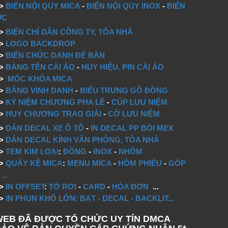
=>
BIỂN NỘI QUY MICA
-
BIỂN NỘI QUY INOX
-
BIỂN
WC
=>
BIỂN CHỈ DẪN CÔNG TY, TÒA NHÀ
=>
LOGO BACKDROP
>
BIỂN CHỨC DANH ĐỂ BÀN
=>
BẢNG TÊN CÀI ÁO
-
HUY HIỆU, PIN CÀI ÁO
=>
MÓC KHÓA MICA
=>
BẢNG VINH DANH
-
BIỂU TRƯNG GỖ ĐỒNG
=>
KỶ NIỆM CHƯƠNG PHA LÊ
-
CÚP LƯU NIỆM
=>
HUY CHƯƠNG TRAO GIẢI
-
CỜ LƯU NIỆM
=>
DÁN DECAL XE Ô TÔ
-
IN DECAL PP BỒI MEX
=>
DÁN DECAL KÍNH VĂN PHÒNG, TÒA NHÀ
=>
TEM KIM LOẠI
:
ĐỒNG
-
INOX
-
NHÔM
=>
QUẦY KỆ MICA
:
MENU MICA
-
HÒM PHIẾU
-
GÓP
...
=>
IN OFFSET
:
TỜ RƠI
-
CARD
-
HÓA ĐƠN
...
=>
IN PHUN KHỔ LỚN: BẠT - DECAL - BACKLIT...
WEB ĐÃ ĐƯỢC TỔ CHỨC UY TÍN DMCA