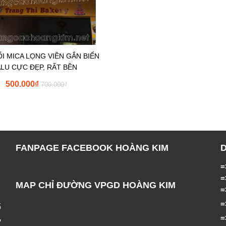
I MICA LỌNG VIỀN GẮN BIỂN
ALU CỰC ĐẸP, RẤT BỀN
500.000
₫
700.000
₫
FANPAGE FACEBOOK HOÀNG KIM
=
MAP CHỈ ĐƯỜNG VPGD HOÀNG KIM
ố
,