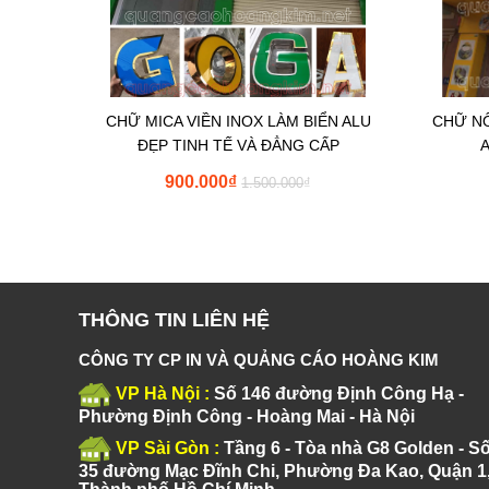
CHỮ MICA VIỀN INOX LÀM BIỂN ALU
CHỮ NỔ
ĐẸP TINH TẾ VÀ ĐẲNG CẤP
900.000
₫
1.500.000
₫
THÔNG TIN LIÊN HỆ
CÔNG TY CP IN VÀ QUẢNG CÁO HOÀNG KIM
VP Hà Nội :
Số 146 đường Định Công Hạ -
Phường Định Công - Hoàng Mai - Hà Nội
VP Sài Gòn :
Tầng 6 - Tòa nhà G8 Golden - S
35 đường Mạc Đĩnh Chi, Phường Đa Kao, Quận 1