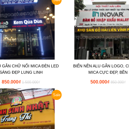
U GẮN CHỮ NỔI MICA ĐÈN LED
BIỂN NỀN ALU GẮN LOGO, 
SÁNG ĐẸP LUNG LINH
MICA CỰC ĐẸP, BỀN
850.000
₫
500.000
₫
1.500.000
₫
850.000
₫
Sale