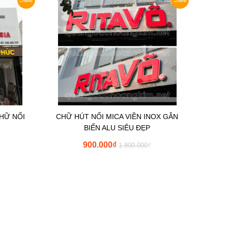
CHỮ NỔI
CHỮ HÚT NỔI MICA VIỀN INOX GẮN
BIỂN ALU SIÊU ĐẸP
900.000
₫
1.800.000
₫