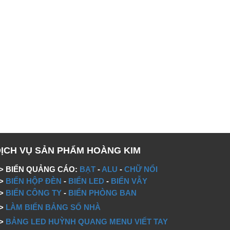
DỊCH VỤ SẢN PHẨM HOÀNG KIM
> BIỂN QUẢNG CÁO:
BẠT
-
ALU
-
CHỮ NỔI
=>
BIỂN HỘP ĐÈN
-
BIỂN LED
-
BIỂN VẪY
=>
BIỂN CÔNG TY
-
BIỂN PHÒNG BAN
=>
LÀM BIỂN BẢNG SỐ NHÀ
=>
BẢNG LED HUỲNH QUANG MENU VIẾT TAY