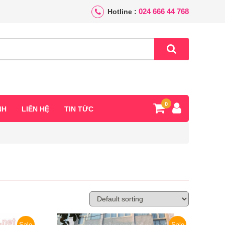
024 666 44 768
Hotline :
0
NH
LIÊN HỆ
TIN TỨC
Sale
Sale