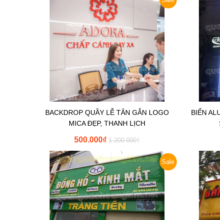
BACKDROP QUẦY LỄ TÂN GẮN LOGO
BIỂN AL
MICA ĐẸP, THANH LỊCH
500.000
₫
1.200.000
₫
Sale