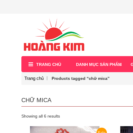
TRANG CHỦ
DANH MỤC SẢN PHẨM
G
Trang chủ
Products tagged “chữ mica”
CHỮ MICA
Showing all 6 results
Sale