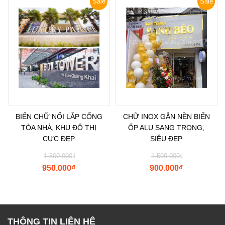
Sale
Sale
BIỂN CHỮ NỔI LẮP CỔNG
CHỮ INOX GẮN NỀN BIỂN
TÒA NHÀ, KHU ĐÔ THỊ
ỐP ALU SANG TRỌNG,
CỰC ĐẸP
SIÊU ĐẸP
1.500.000
₫
1.500.000
₫
950.000
₫
900.000
₫
THÔNG TIN LIÊN HỆ