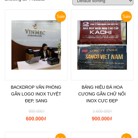
Sale
Sale
BACKDROP VĂN PHÒNG
BẢNG HIỆU ĐÁ HOA
GẮN LOGO INOX TUYỆT
CƯƠNG GẮN CHỮ NỔI
ĐẸP, SANG
INOX CỰC ĐẸP
900.000
₫
1.600.000
₫
600.000
₫
900.000
₫