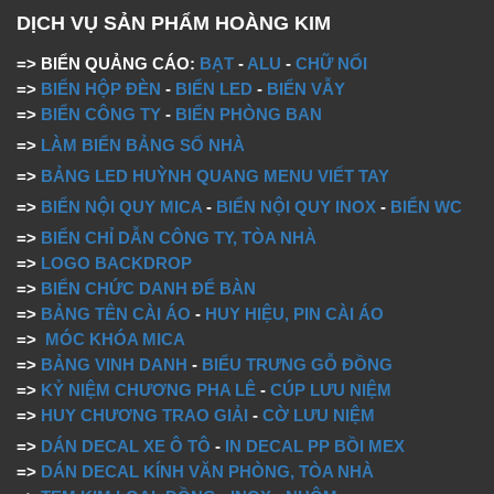
DỊCH VỤ SẢN PHẨM HOÀNG KIM
=> BIỂN QUẢNG CÁO:
BẠT
-
ALU
-
CHỮ NỔI
=>
BIỂN HỘP ĐÈN
-
BIỂN LED
-
BIỂN VẪY
=>
BIỂN CÔNG TY
-
BIỂN PHÒNG BAN
=>
LÀM BIỂN BẢNG SỐ NHÀ
=>
BẢNG LED HUỲNH QUANG MENU VIẾT TAY
=>
BIỂN NỘI QUY MICA
-
BIỂN NỘI QUY INOX
-
BIỂN WC
=>
BIỂN CHỈ DẪN CÔNG TY, TÒA NHÀ
=>
LOGO BACKDROP
=>
BIỂN CHỨC DANH ĐỂ BÀN
=>
BẢNG TÊN CÀI ÁO
-
HUY HIỆU, PIN CÀI ÁO
=>
MÓC KHÓA MICA
=>
BẢNG VINH DANH
-
BIỂU TRƯNG GỖ ĐỒNG
=>
KỶ NIỆM CHƯƠNG PHA LÊ
-
CÚP LƯU NIỆM
=>
HUY CHƯƠNG TRAO GIẢI
-
CỜ LƯU NIỆM
=>
DÁN DECAL XE Ô TÔ
-
IN DECAL PP BỒI MEX
=>
DÁN DECAL KÍNH VĂN PHÒNG, TÒA NHÀ