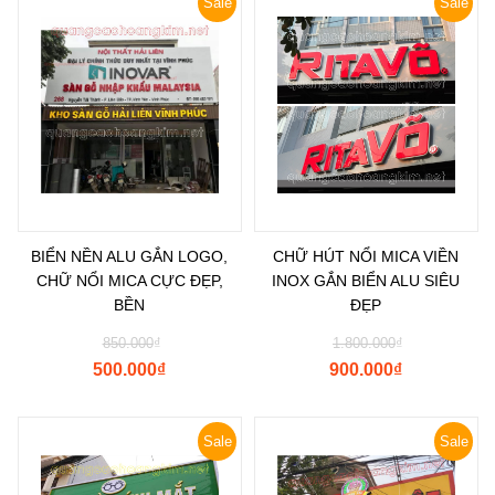
Sale
Sale
BIỂN NỀN ALU GẮN LOGO,
CHỮ HÚT NỔI MICA VIỀN
CHỮ NỔI MICA CỰC ĐẸP,
INOX GẮN BIỂN ALU SIÊU
BỀN
ĐẸP
850.000
₫
1.800.000
₫
500.000
₫
900.000
₫
Sale
Sale