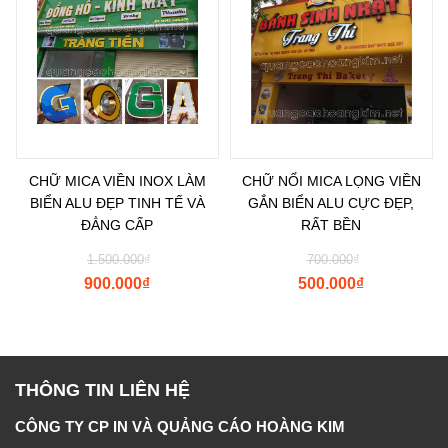
CHỮ MICA VIỀN INOX LÀM
CHỮ NỔI MICA LỌNG VIỀN
BIỂN ALU ĐẸP TINH TẾ VÀ
GẮN BIỂN ALU CỰC ĐẸP,
ĐẲNG CẤP
RẤT BỀN
1.500.000
₫
700.000
₫
900.000
₫
500.000
₫
THÔNG TIN LIÊN HỆ
CÔNG TY CP IN VÀ QUẢNG CÁO HOÀNG KIM