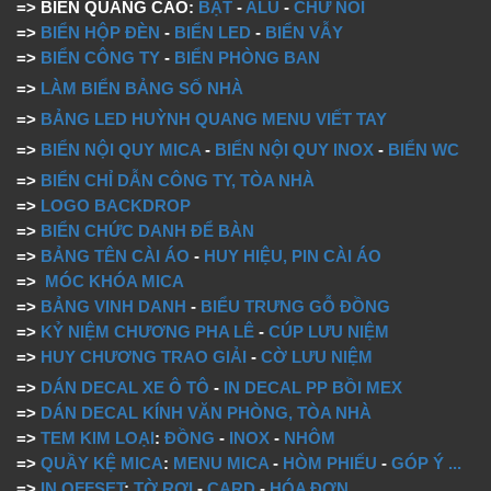
=> BIỂN QUẢNG CÁO:
BẠT
-
ALU
-
CHỮ NỔI
=>
BIỂN HỘP ĐÈN
-
BIỂN LED
-
BIỂN VẪY
=>
BIỂN CÔNG TY
-
BIỂN PHÒNG BAN
=>
LÀM BIỂN BẢNG SỐ NHÀ
=>
BẢNG LED HUỲNH QUANG MENU VIẾT TAY
=>
BIỂN NỘI QUY MICA
-
BIỂN NỘI QUY INOX
-
BIỂN WC
=>
BIỂN CHỈ DẪN CÔNG TY, TÒA NHÀ
=>
LOGO BACKDROP
=>
BIỂN CHỨC DANH ĐỂ BÀN
=>
BẢNG TÊN CÀI ÁO
-
HUY HIỆU, PIN CÀI ÁO
=>
MÓC KHÓA MICA
=>
BẢNG VINH DANH
-
BIỂU TRƯNG GỖ ĐỒNG
=>
KỶ NIỆM CHƯƠNG PHA LÊ
-
CÚP LƯU NIỆM
=>
HUY CHƯƠNG TRAO GIẢI
-
CỜ LƯU NIỆM
=>
DÁN DECAL XE Ô TÔ
-
IN DECAL PP BỒI MEX
=>
DÁN DECAL KÍNH VĂN PHÒNG, TÒA NHÀ
=>
TEM KIM LOẠI
:
ĐỒNG
-
INOX
-
NHÔM
=>
QUẦY KỆ MICA
:
MENU MICA
-
HÒM PHIẾU
-
GÓP Ý
...
=>
IN OFFSET
:
TỜ RƠI
-
CARD
-
HÓA ĐƠN
...