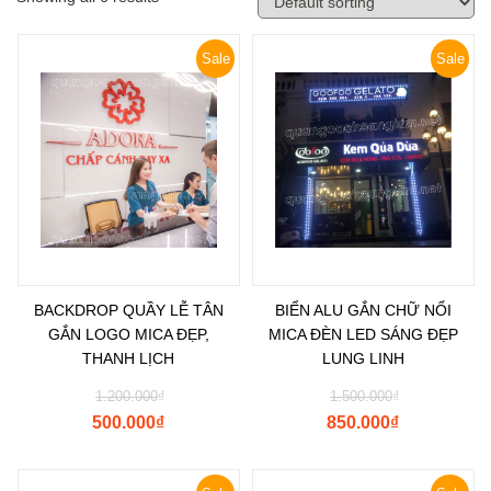
Sale
Sale
BACKDROP QUẦY LỄ TÂN
BIỂN ALU GẮN CHỮ NỔI
GẮN LOGO MICA ĐẸP,
MICA ĐÈN LED SÁNG ĐẸP
THANH LỊCH
LUNG LINH
1.200.000
₫
1.500.000
₫
500.000
₫
850.000
₫