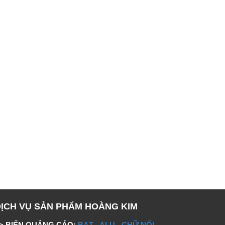
DỊCH VỤ SẢN PHẨM HOÀNG KIM
> BIỂN QUẢNG CÁO:
BẠT
-
ALU
-
CHỮ NỔI