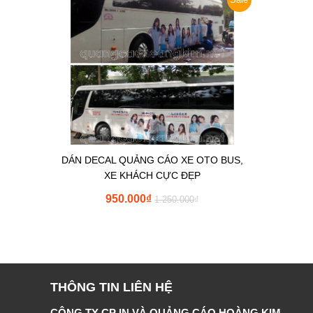
DÁN DECAL QUẢNG CÁO XE OTO BUS,
XE KHÁCH CỰC ĐẸP
950.000
₫
1.250.000
₫
THÔNG TIN LIÊN HỆ
CÔNG TY CP IN VÀ QUẢNG CÁO HOÀNG KIM