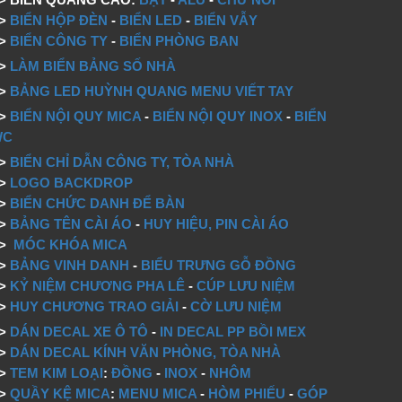
=>
BIỂN HỘP ĐÈN
-
BIỂN LED
-
BIỂN VẪY
=>
BIỂN CÔNG TY
-
BIỂN PHÒNG BAN
=>
LÀM BIỂN BẢNG SỐ NHÀ
=>
BẢNG LED HUỲNH QUANG MENU VIẾT TAY
=>
BIỂN NỘI QUY MICA
-
BIỂN NỘI QUY INOX
-
BIỂN
WC
=>
BIỂN CHỈ DẪN CÔNG TY, TÒA NHÀ
=>
LOGO BACKDROP
>
BIỂN CHỨC DANH ĐỂ BÀN
=>
BẢNG TÊN CÀI ÁO
-
HUY HIỆU, PIN CÀI ÁO
=>
MÓC KHÓA MICA
=>
BẢNG VINH DANH
-
BIỂU TRƯNG GỖ ĐỒNG
=>
KỶ NIỆM CHƯƠNG PHA LÊ
-
CÚP LƯU NIỆM
=>
HUY CHƯƠNG TRAO GIẢI
-
CỜ LƯU NIỆM
=>
DÁN DECAL XE Ô TÔ
-
IN DECAL PP BỒI MEX
=>
DÁN DECAL KÍNH VĂN PHÒNG, TÒA NHÀ
=>
TEM KIM LOẠI
:
ĐỒNG
-
INOX
-
NHÔM
=>
QUẦY KỆ MICA
:
MENU MICA
-
HÒM PHIẾU
-
GÓP