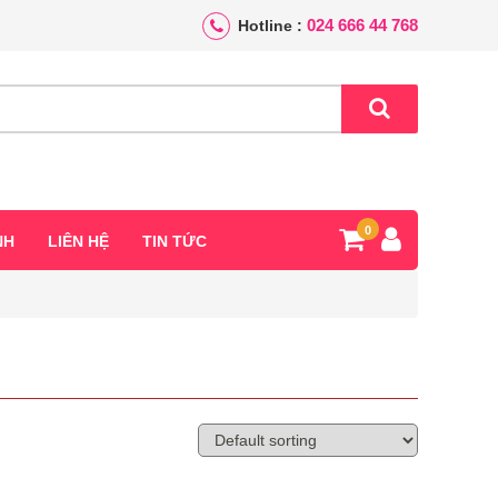
024 666 44 768
Hotline :
0
NH
LIÊN HỆ
TIN TỨC