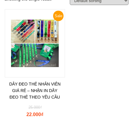
Sale
DÂY ĐEO THẺ NHÂN VIÊN
GIÁ RẺ – NHẬN IN DÂY
ĐEO THẺ THEO YÊU CẦU
25.000
₫
22.000
₫