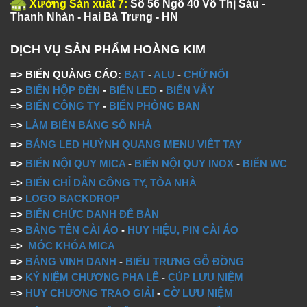
Xưởng Sản xuất 7:
Số 56 Ngõ 40 Võ Thị Sáu -
Thanh Nhàn - Hai Bà Trưng - HN
DỊCH VỤ SẢN PHẨM HOÀNG KIM
=> BIỂN QUẢNG CÁO:
BẠT
-
ALU
-
CHỮ NỔI
=>
BIỂN HỘP ĐÈN
-
BIỂN LED
-
BIỂN VẪY
=>
BIỂN CÔNG TY
-
BIỂN PHÒNG BAN
=>
LÀM BIỂN BẢNG SỐ NHÀ
=>
BẢNG LED HUỲNH QUANG MENU VIẾT TAY
=>
BIỂN NỘI QUY MICA
-
BIỂN NỘI QUY INOX
-
BIỂN WC
=>
BIỂN CHỈ DẪN CÔNG TY, TÒA NHÀ
=>
LOGO BACKDROP
=>
BIỂN CHỨC DANH ĐỂ BÀN
=>
BẢNG TÊN CÀI ÁO
-
HUY HIỆU, PIN CÀI ÁO
=>
MÓC KHÓA MICA
=>
BẢNG VINH DANH
-
BIỂU TRƯNG GỖ ĐỒNG
=>
KỶ NIỆM CHƯƠNG PHA LÊ
-
CÚP LƯU NIỆM
=>
HUY CHƯƠNG TRAO GIẢI
-
CỜ LƯU NIỆM