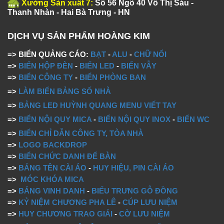
Xưởng Sản xuất 7:
Số 56 Ngõ 40 Võ Thị Sáu -
Thanh Nhàn - Hai Bà Trưng - HN
DỊCH VỤ SẢN PHẨM HOÀNG KIM
=> BIỂN QUẢNG CÁO:
BẠT
-
ALU
-
CHỮ NỔI
=>
BIỂN HỘP ĐÈN
-
BIỂN LED
-
BIỂN VẪY
=>
BIỂN CÔNG TY
-
BIỂN PHÒNG BAN
=>
LÀM BIỂN BẢNG SỐ NHÀ
=>
BẢNG LED HUỲNH QUANG MENU VIẾT TAY
=>
BIỂN NỘI QUY MICA
-
BIỂN NỘI QUY INOX
-
BIỂN WC
=>
BIỂN CHỈ DẪN CÔNG TY, TÒA NHÀ
=>
LOGO BACKDROP
=>
BIỂN CHỨC DANH ĐỂ BÀN
=>
BẢNG TÊN CÀI ÁO
-
HUY HIỆU, PIN CÀI ÁO
=>
MÓC KHÓA MICA
=>
BẢNG VINH DANH
-
BIỂU TRƯNG GỖ ĐỒNG
=>
KỶ NIỆM CHƯƠNG PHA LÊ
-
CÚP LƯU NIỆM
=>
HUY CHƯƠNG TRAO GIẢI
-
CỜ LƯU NIỆM