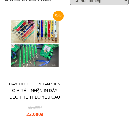
Sale
DÂY ĐEO THẺ NHÂN VIÊN
GIÁ RẺ – NHẬN IN DÂY
ĐEO THẺ THEO YÊU CẦU
25.000
₫
22.000
₫