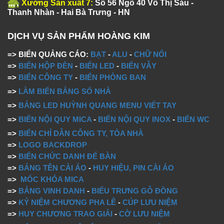
Xưởng Sản xuất 7:
Số 56 Ngõ 40 Võ Thị Sáu -
Thanh Nhàn - Hai Bà Trưng - HN
DỊCH VỤ SẢN PHẨM HOÀNG KIM
=> BIỂN QUẢNG CÁO:
BẠT
-
ALU
-
CHỮ NỔI
=>
BIỂN HỘP ĐÈN
-
BIỂN LED
-
BIỂN VẪY
=>
BIỂN CÔNG TY
-
BIỂN PHÒNG BAN
=>
LÀM BIỂN BẢNG SỐ NHÀ
=>
BẢNG LED HUỲNH QUANG MENU VIẾT TAY
=>
BIỂN NỘI QUY MICA
-
BIỂN NỘI QUY INOX
-
BIỂN WC
=>
BIỂN CHỈ DẪN CÔNG TY, TÒA NHÀ
=>
LOGO BACKDROP
=>
BIỂN CHỨC DANH ĐỂ BÀN
=>
BẢNG TÊN CÀI ÁO
-
HUY HIỆU, PIN CÀI ÁO
=>
MÓC KHÓA MICA
=>
BẢNG VINH DANH
-
BIỂU TRƯNG GỖ ĐỒNG
=>
KỶ NIỆM CHƯƠNG PHA LÊ
-
CÚP LƯU NIỆM
=>
HUY CHƯƠNG TRAO GIẢI
-
CỜ LƯU NIỆM