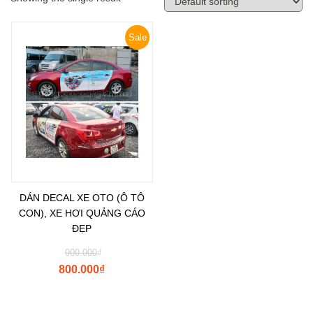
Sale
DÁN DECAL XE OTO (Ô TÔ
CON), XE HƠI QUẢNG CÁO
ĐẸP
900.000
₫
800.000
₫