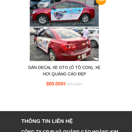
DÁN DECAL XE OTO (Ô TÔ CON), XE
HƠI QUẢNG CÁO ĐẸP
800.000
₫
900.000
₫
THÔNG TIN LIÊN HỆ
CÔNG TY CP IN VÀ QUẢNG CÁO HOÀNG KIM