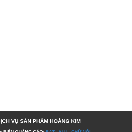
DỊCH VỤ SẢN PHẨM HOÀNG KIM
> BIỂN QUẢNG CÁO:
BẠT
-
ALU
-
CHỮ NỔI