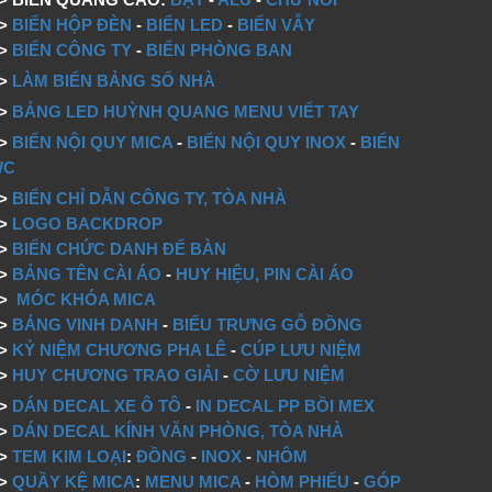
=>
BIỂN HỘP ĐÈN
-
BIỂN LED
-
BIỂN VẪY
=>
BIỂN CÔNG TY
-
BIỂN PHÒNG BAN
=>
LÀM BIỂN BẢNG SỐ NHÀ
=>
BẢNG LED HUỲNH QUANG MENU VIẾT TAY
=>
BIỂN NỘI QUY MICA
-
BIỂN NỘI QUY INOX
-
BIỂN
WC
=>
BIỂN CHỈ DẪN CÔNG TY, TÒA NHÀ
=>
LOGO BACKDROP
>
BIỂN CHỨC DANH ĐỂ BÀN
=>
BẢNG TÊN CÀI ÁO
-
HUY HIỆU, PIN CÀI ÁO
=>
MÓC KHÓA MICA
=>
BẢNG VINH DANH
-
BIỂU TRƯNG GỖ ĐỒNG
=>
KỶ NIỆM CHƯƠNG PHA LÊ
-
CÚP LƯU NIỆM
=>
HUY CHƯƠNG TRAO GIẢI
-
CỜ LƯU NIỆM
=>
DÁN DECAL XE Ô TÔ
-
IN DECAL PP BỒI MEX
=>
DÁN DECAL KÍNH VĂN PHÒNG, TÒA NHÀ
=>
TEM KIM LOẠI
:
ĐỒNG
-
INOX
-
NHÔM
=>
QUẦY KỆ MICA
:
MENU MICA
-
HÒM PHIẾU
-
GÓP