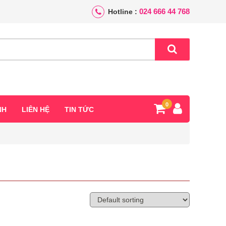
024 666 44 768
Hotline :
0
NH
LIÊN HỆ
TIN TỨC