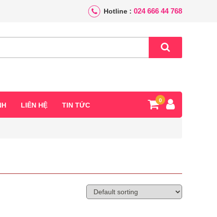
024 666 44 768
Hotline :
0
NH
LIÊN HỆ
TIN TỨC