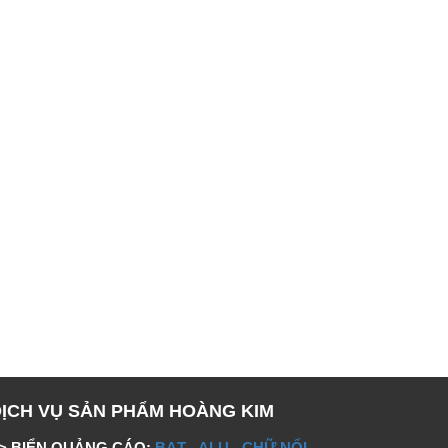
DỊCH VỤ SẢN PHẨM HOÀNG KIM
> BIỂN QUẢNG CÁO:
BẠT
-
ALU
-
CHỮ NỔI