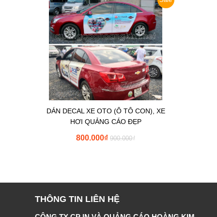
DÁN DECAL XE OTO (Ô TÔ CON), XE
HƠI QUẢNG CÁO ĐẸP
800.000
₫
900.000
₫
THÔNG TIN LIÊN HỆ
CÔNG TY CP IN VÀ QUẢNG CÁO HOÀNG KIM