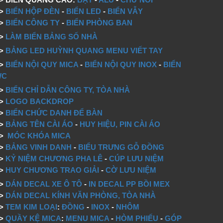
=>
BIỂN HỘP ĐÈN
-
BIỂN LED
-
BIỂN VẪY
=>
BIỂN CÔNG TY
-
BIỂN PHÒNG BAN
=>
LÀM BIỂN BẢNG SỐ NHÀ
=>
BẢNG LED HUỲNH QUANG MENU VIẾT TAY
=>
BIỂN NỘI QUY MICA
-
BIỂN NỘI QUY INOX
-
BIỂN
WC
=>
BIỂN CHỈ DẪN CÔNG TY, TÒA NHÀ
=>
LOGO BACKDROP
>
BIỂN CHỨC DANH ĐỂ BÀN
=>
BẢNG TÊN CÀI ÁO
-
HUY HIỆU, PIN CÀI ÁO
=>
MÓC KHÓA MICA
=>
BẢNG VINH DANH
-
BIỂU TRƯNG GỖ ĐỒNG
=>
KỶ NIỆM CHƯƠNG PHA LÊ
-
CÚP LƯU NIỆM
=>
HUY CHƯƠNG TRAO GIẢI
-
CỜ LƯU NIỆM
=>
DÁN DECAL XE Ô TÔ
-
IN DECAL PP BỒI MEX
=>
DÁN DECAL KÍNH VĂN PHÒNG, TÒA NHÀ
=>
TEM KIM LOẠI
:
ĐỒNG
-
INOX
-
NHÔM
=>
QUẦY KỆ MICA
:
MENU MICA
-
HÒM PHIẾU
-
GÓP