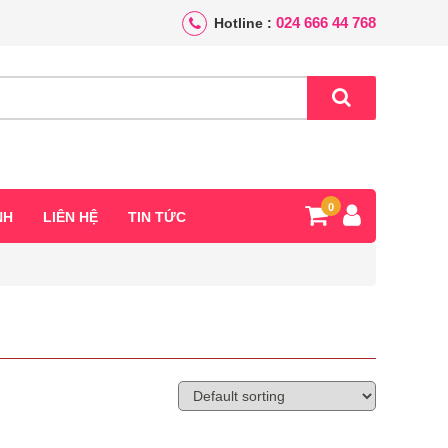
024 666 44 768
Hotline :
0
NH
LIÊN HỆ
TIN TỨC