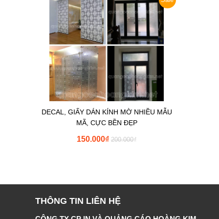
DECAL, GIẤY DÁN KÍNH MỜ NHIỀU MẪU
MÃ, CỰC BỀN ĐẸP
150.000
₫
200.000
₫
THÔNG TIN LIÊN HỆ
CÔNG TY CP IN VÀ QUẢNG CÁO HOÀNG KIM