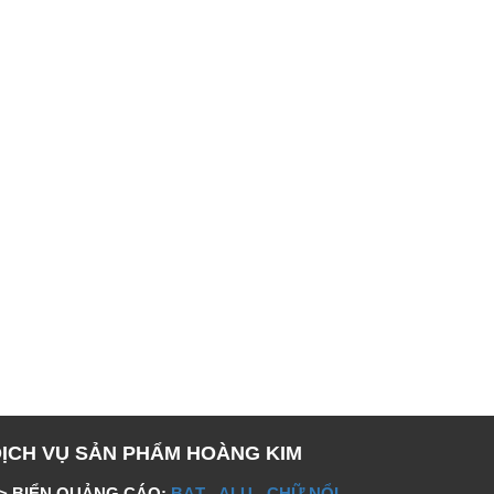
DỊCH VỤ SẢN PHẨM HOÀNG KIM
> BIỂN QUẢNG CÁO:
BẠT
-
ALU
-
CHỮ NỔI