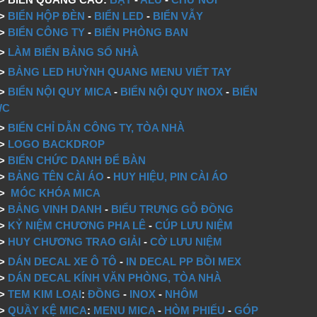
=>
BIỂN HỘP ĐÈN
-
BIỂN LED
-
BIỂN VẪY
=>
BIỂN CÔNG TY
-
BIỂN PHÒNG BAN
=>
LÀM BIỂN BẢNG SỐ NHÀ
=>
BẢNG LED HUỲNH QUANG MENU VIẾT TAY
=>
BIỂN NỘI QUY MICA
-
BIỂN NỘI QUY INOX
-
BIỂN
WC
=>
BIỂN CHỈ DẪN CÔNG TY, TÒA NHÀ
=>
LOGO BACKDROP
>
BIỂN CHỨC DANH ĐỂ BÀN
=>
BẢNG TÊN CÀI ÁO
-
HUY HIỆU, PIN CÀI ÁO
=>
MÓC KHÓA MICA
=>
BẢNG VINH DANH
-
BIỂU TRƯNG GỖ ĐỒNG
=>
KỶ NIỆM CHƯƠNG PHA LÊ
-
CÚP LƯU NIỆM
=>
HUY CHƯƠNG TRAO GIẢI
-
CỜ LƯU NIỆM
=>
DÁN DECAL XE Ô TÔ
-
IN DECAL PP BỒI MEX
=>
DÁN DECAL KÍNH VĂN PHÒNG, TÒA NHÀ
=>
TEM KIM LOẠI
:
ĐỒNG
-
INOX
-
NHÔM
=>
QUẦY KỆ MICA
:
MENU MICA
-
HÒM PHIẾU
-
GÓP