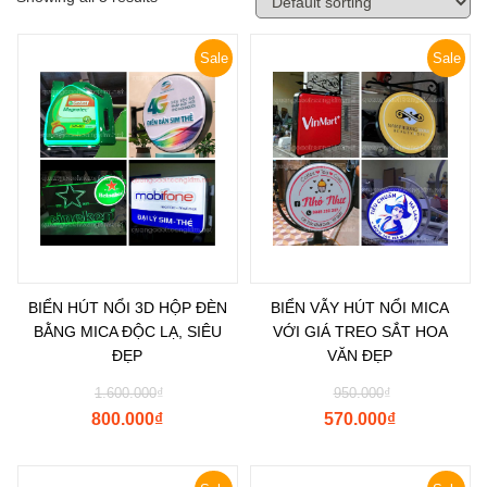
Sale
Sale
BIỂN HÚT NỔI 3D HỘP ĐÈN
BIỂN VẪY HÚT NỔI MICA
BẰNG MICA ĐỘC LẠ, SIÊU
VỚI GIÁ TREO SẮT HOA
ĐẸP
VĂN ĐẸP
1.600.000
₫
950.000
₫
800.000
₫
570.000
₫