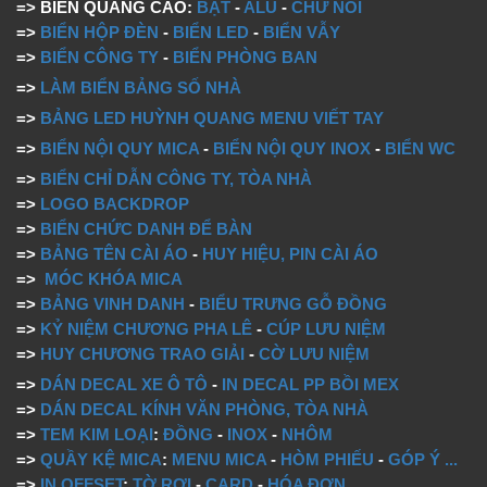
=> BIỂN QUẢNG CÁO:
BẠT
-
ALU
-
CHỮ NỔI
=>
BIỂN HỘP ĐÈN
-
BIỂN LED
-
BIỂN VẪY
=>
BIỂN CÔNG TY
-
BIỂN PHÒNG BAN
=>
LÀM BIỂN BẢNG SỐ NHÀ
=>
BẢNG LED HUỲNH QUANG MENU VIẾT TAY
=>
BIỂN NỘI QUY MICA
-
BIỂN NỘI QUY INOX
-
BIỂN WC
=>
BIỂN CHỈ DẪN CÔNG TY, TÒA NHÀ
=>
LOGO BACKDROP
=>
BIỂN CHỨC DANH ĐỂ BÀN
=>
BẢNG TÊN CÀI ÁO
-
HUY HIỆU, PIN CÀI ÁO
=>
MÓC KHÓA MICA
=>
BẢNG VINH DANH
-
BIỂU TRƯNG GỖ ĐỒNG
=>
KỶ NIỆM CHƯƠNG PHA LÊ
-
CÚP LƯU NIỆM
=>
HUY CHƯƠNG TRAO GIẢI
-
CỜ LƯU NIỆM
=>
DÁN DECAL XE Ô TÔ
-
IN DECAL PP BỒI MEX
=>
DÁN DECAL KÍNH VĂN PHÒNG, TÒA NHÀ
=>
TEM KIM LOẠI
:
ĐỒNG
-
INOX
-
NHÔM
=>
QUẦY KỆ MICA
:
MENU MICA
-
HÒM PHIẾU
-
GÓP Ý
...
=>
IN OFFSET
:
TỜ RƠI
-
CARD
-
HÓA ĐƠN
...