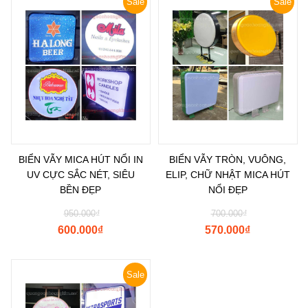
Sale
Sale
BIỂN VẪY MICA HÚT NỔI IN
BIỂN VẪY TRÒN, VUÔNG,
UV CỰC SẮC NÉT, SIÊU
ELIP, CHỮ NHẬT MICA HÚT
BỀN ĐẸP
NỔI ĐẸP
950.000
₫
700.000
₫
600.000
₫
570.000
₫
Sale