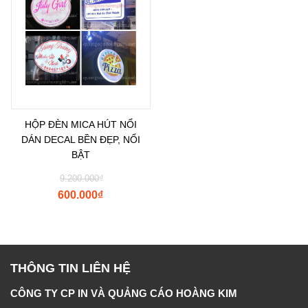
HỘP ĐÈN MICA HÚT NỔI
DÁN DECAL BỀN ĐẸP, NỔI
BẬT
9.200.000
₫
600.000
₫
THÔNG TIN LIÊN HỆ
CÔNG TY CP IN VÀ QUẢNG CÁO HOÀNG KIM