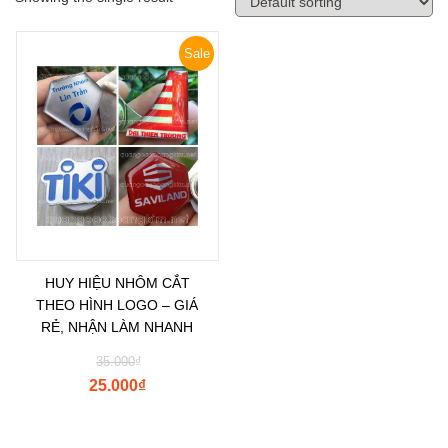
Sale
HUY HIỆU NHÔM CẮT
THEO HÌNH LOGO – GIÁ
RẺ, NHẬN LÀM NHANH
35.000
₫
25.000
₫