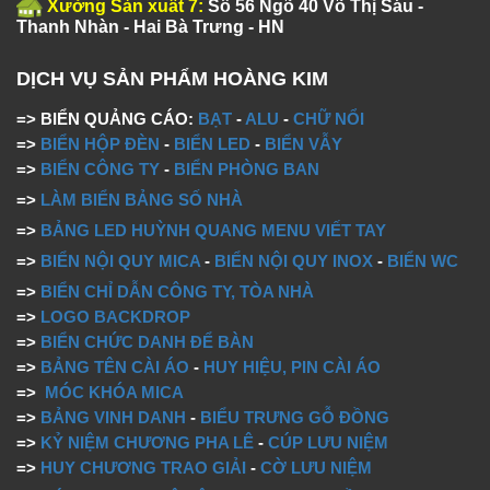
Xưởng Sản xuất 7:
Số 56 Ngõ 40 Võ Thị Sáu -
Thanh Nhàn - Hai Bà Trưng - HN
DỊCH VỤ SẢN PHẨM HOÀNG KIM
=> BIỂN QUẢNG CÁO:
BẠT
-
ALU
-
CHỮ NỔI
=>
BIỂN HỘP ĐÈN
-
BIỂN LED
-
BIỂN VẪY
=>
BIỂN CÔNG TY
-
BIỂN PHÒNG BAN
=>
LÀM BIỂN BẢNG SỐ NHÀ
=>
BẢNG LED HUỲNH QUANG MENU VIẾT TAY
=>
BIỂN NỘI QUY MICA
-
BIỂN NỘI QUY INOX
-
BIỂN WC
=>
BIỂN CHỈ DẪN CÔNG TY, TÒA NHÀ
=>
LOGO BACKDROP
=>
BIỂN CHỨC DANH ĐỂ BÀN
=>
BẢNG TÊN CÀI ÁO
-
HUY HIỆU, PIN CÀI ÁO
=>
MÓC KHÓA MICA
=>
BẢNG VINH DANH
-
BIỂU TRƯNG GỖ ĐỒNG
=>
KỶ NIỆM CHƯƠNG PHA LÊ
-
CÚP LƯU NIỆM
=>
HUY CHƯƠNG TRAO GIẢI
-
CỜ LƯU NIỆM